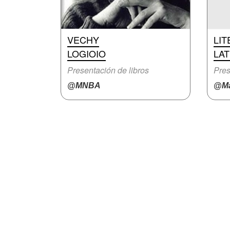
VECHY
LI
LOGIOIO
LA
Presentación de libros
Pres
@MNBA
@Ma