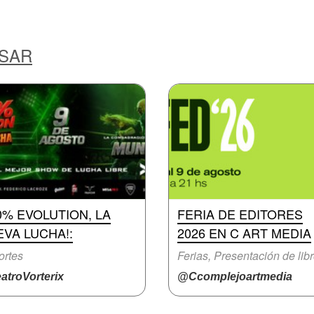
ESAR
0% EVOLUTION, LA
FERIA DE EDITORES
VA LUCHA!:
2026 EN C ART MEDIA
ortes
Ferias, Presentación de lib
atroVorterix
@Ccomplejoartmedia