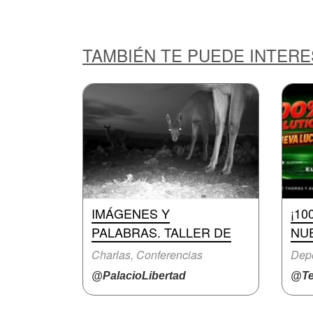
TAMBIÉN TE PUEDE INTER
IMÁGENES Y
¡10
PALABRAS. TALLER DE
NUE
Charlas, Conferencias
Dep
@PalacioLibertad
@Te