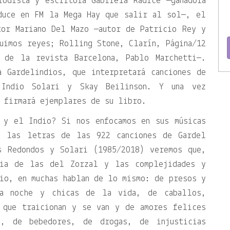
iodista y escritora Gabriela Radice —ganadora
duce en FM la Mega Hay que salir al sol—, el
tor Mariano Del Mazo —autor de Patricio Rey y
uimos reyes; Rolling Stone, Clarín, Página/12
 de la revista Barcelona, Pablo Marchetti—.
a Gardelindios, que interpretará canciones de
Indio Solari y Skay Beilinson. Y una vez
 firmará ejemplares de su libro.
 y el Indio? Si nos enfocamos en sus músicas
a las letras de las 922 canciones de Gardel
s Redondos y Solari (1985/2018) veremos que,
cia de las del Zorzal y las complejidades y
io, en muchas hablan de lo mismo: de presos y
la noche y chicas de la vida, de caballos,
 que traicionan y se van y de amores felices
l, de bebedores, de drogas, de injusticias