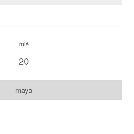
mié
20
mayo