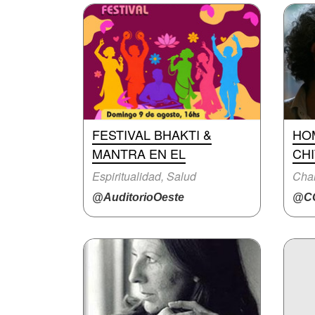
FESTIVAL BHAKTI &
HO
MANTRA EN EL
CH
Espiritualidad, Salud
Char
@AuditorioOeste
@CC