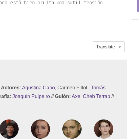
odo está bien oculta una sutil tensión.
Translate
Actores:
Agustina Cabo
, Carmen Fillol ,
Tomás
afía:
Joaquín Pulpeiro
//
Guión:
Axel Cheb Terrab
//