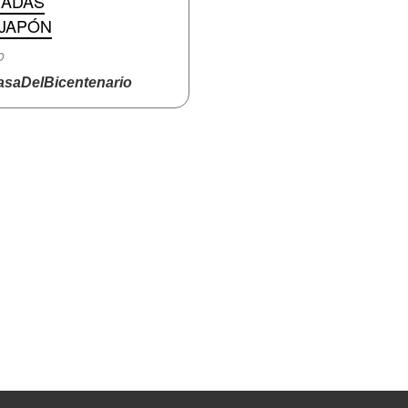
RADAS
 JAPÓN
o
saDelBicentenario