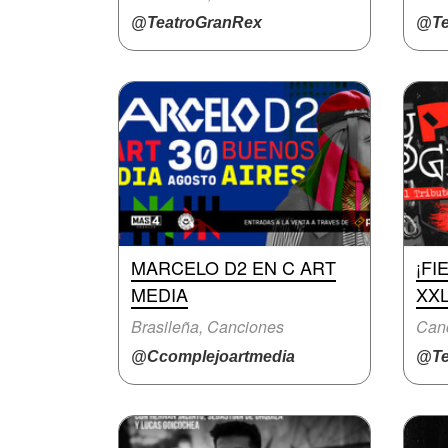
@TeatroGranRex
@Te
MARCELO D2 EN C ART
¡FI
MEDIA
XX
Brasileña, Canciones
Canc
@Ccomplejoartmedia
@Te