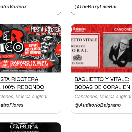
atroVorterix
@TheRoxyLiveBar
ESTA RICOTERA
BAGLIETTO Y VITALE:
L 100% REDONDO
BODAS DE CORAL EN
iones, Música original
Canciones, Música original
atroFlores
@AuditorioBelgrano