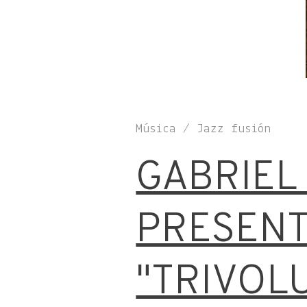
Música / Jazz fusión
GABRIEL 
PRESEN
"TRIVOL