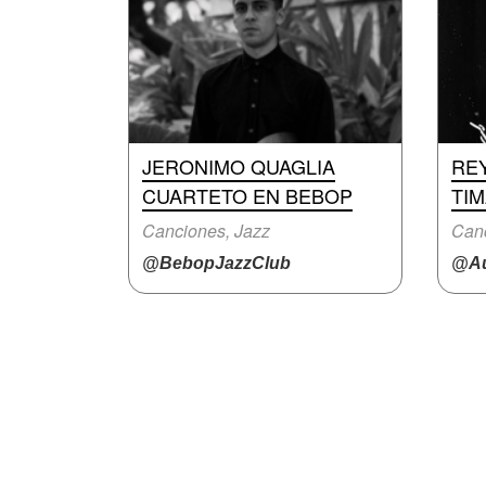
JERONIMO QUAGLIA
RE
CUARTETO EN BEBOP
TI
Canciones, Jazz
Canc
@BebopJazzClub
@Au