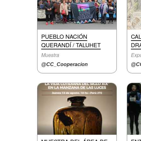
PUEBLO NACIÓN
CA
QUERANDÍ / TALUHET
DR
Muestra
Expo
@CC_Cooperacion
@CC