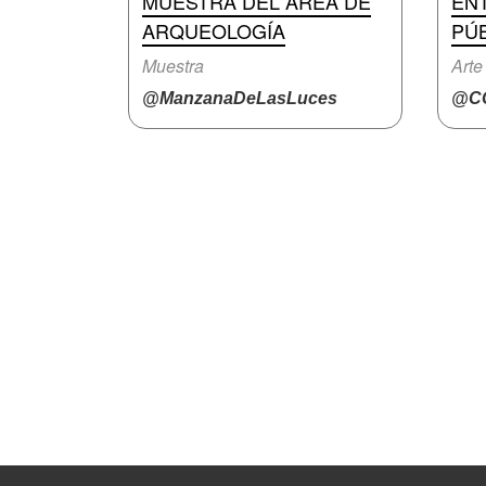
MUESTRA DEL ÁREA DE
EN
ARQUEOLOGÍA
PÚ
Muestra
Arte 
@ManzanaDeLasLuces
@CC