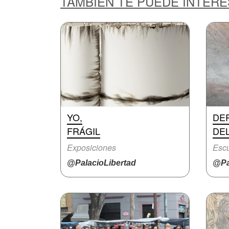
TAMBIÉN TE PUEDE INTER
YO,
DE
FRÁGIL
DE
Exposiciones
Escu
@PalacioLibertad
@Pa