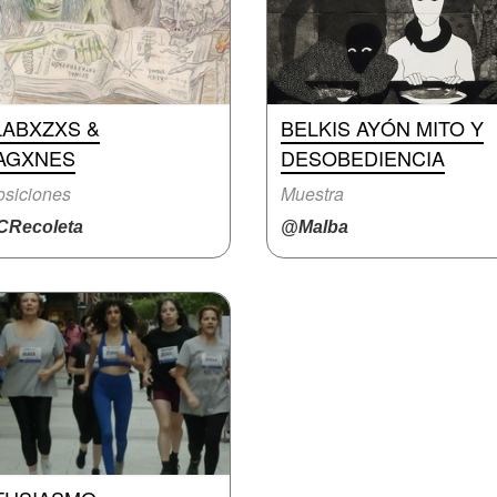
LABXZXS &
BELKIS AYÓN MITO Y
AGXNES
DESOBEDIENCIA
siciones
Muestra
Recoleta
@Malba