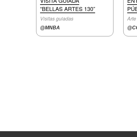
VISITA GUIADA
EN
“BELLAS ARTES 130”
PÚ
Visitas guiadas
Arte 
@MNBA
@CC