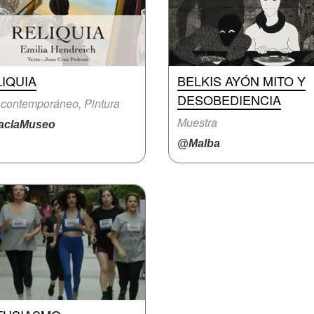
IQUIA
BELKIS AYÓN MITO Y
DESOBEDIENCIA
 contemporáneo, Pintura
Muestra
claMuseo
@Malba