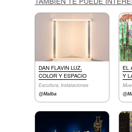
TAMBIÉN TE PUEDE INTER
DAN FLAVIN LUZ,
EL 
COLOR Y ESPACIO
Y 
Escultura, Instalaciones
Mue
@Malba
@Ma