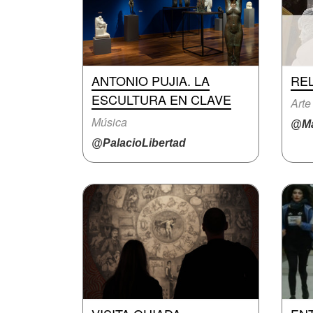
ANTONIO PUJIA. LA
REL
ESCULTURA EN CLAVE
Arte
Música
@Ma
@PalacioLibertad