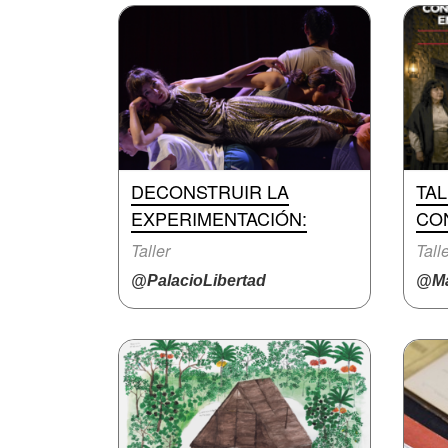
DECONSTRUIR LA
TA
EXPERIMENTACIÓN:
CO
Taller
Tall
@PalacioLibertad
@Ma