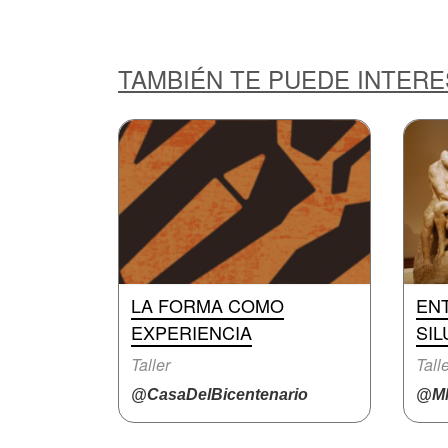
TAMBIÉN TE PUEDE INTER
LA FORMA COMO
EN
EXPERIENCIA
SIL
Taller
Tall
@CasaDelBicentenario
@M