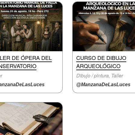
LLER DE ÓPERA DEL
CURSO DE DIBUJO
NSERVATORIO
ARQUEOLÓGICO
er
Dibujo / pintura, Taller
nzanaDeLasLuces
@ManzanaDeLasLuces