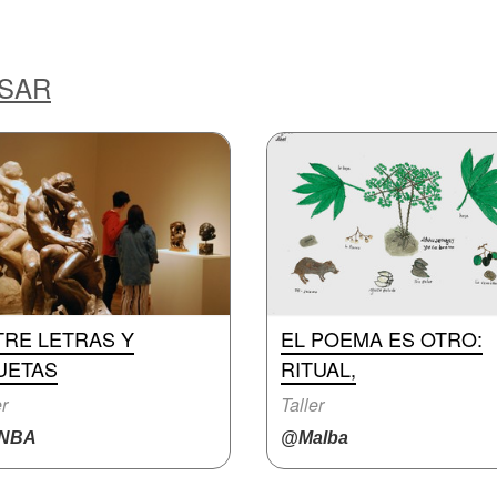
ESAR
TRE LETRAS Y
EL POEMA ES OTRO:
UETAS
RITUAL,
er
Taller
NBA
@Malba