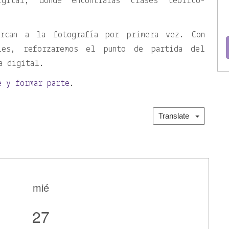
gital, donde encontrarás clases teórico-
ercan a la fotografía por primera vez. Con
les, reforzaremos el punto de partida del
a digital.
e y formar parte
.
Translate
mié
27