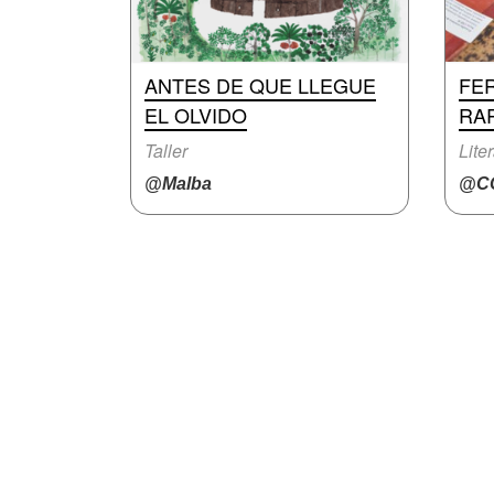
ANTES DE QUE LLEGUE
FER
EL OLVIDO
RA
Taller
Lite
@Malba
@CC