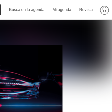
Buscá en la agenda
Mi agenda
Revista