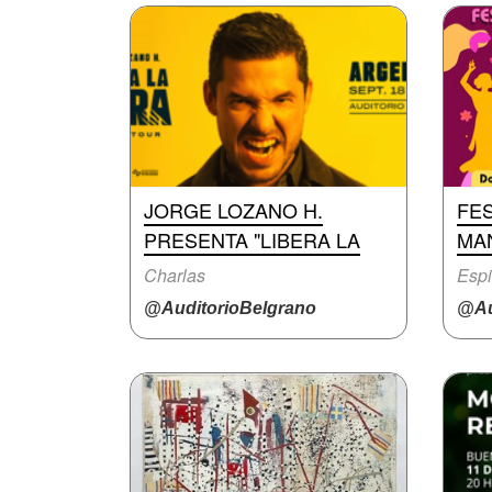
JORGE LOZANO H.
FES
PRESENTA "LIBERA LA
MA
Charlas
Espi
@AuditorioBelgrano
@Au