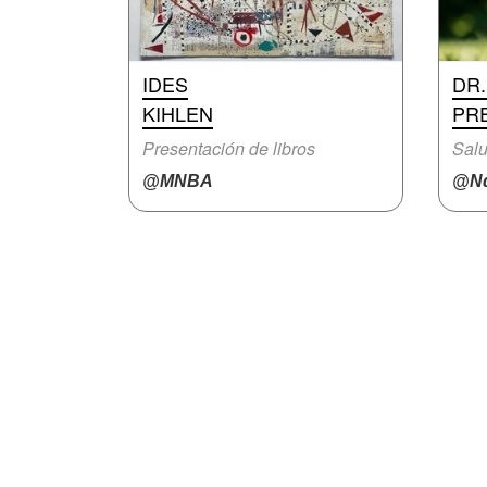
IDES
DR
KIHLEN
PR
Presentación de libros
Sal
@MNBA
@Nd