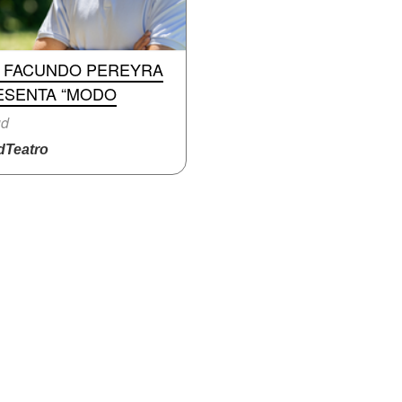
. FACUNDO PEREYRA
ESENTA “MODO
ud
Teatro