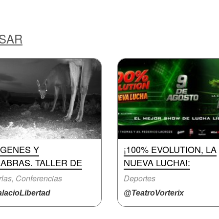
ESAR
ÁGENES Y
¡100% EVOLUTION, LA
ABRAS. TALLER DE
NUEVA LUCHA!:
las, Conferencias
Deportes
lacioLibertad
@TeatroVorterix