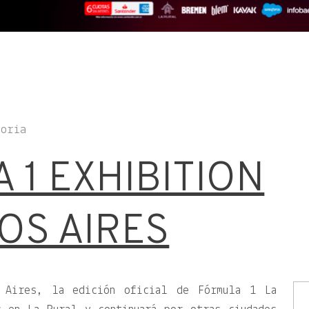
toria
 1 EXHIBITION
OS AIRES
 Aires, la edición oficial de Fórmula 1 La