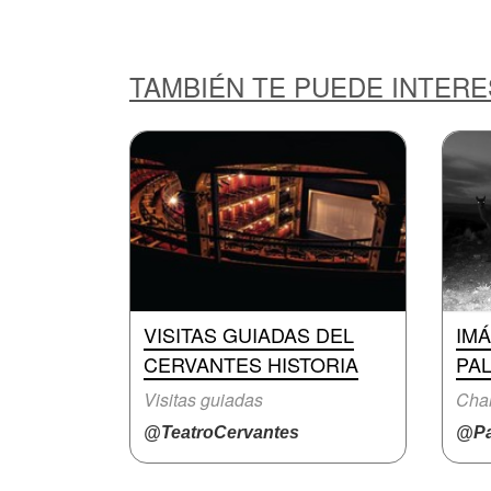
TAMBIÉN TE PUEDE INTER
VISITAS GUIADAS DEL
IM
CERVANTES HISTORIA
PAL
Visitas guiadas
Char
@TeatroCervantes
@Pa