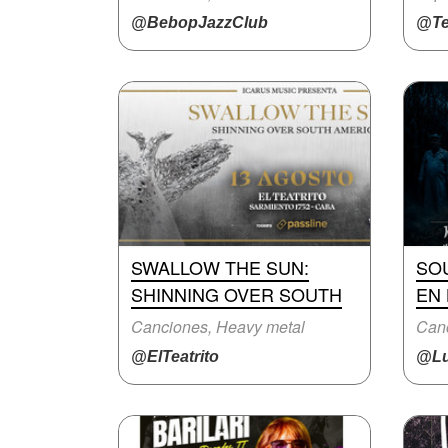
@BebopJazzClub
@Te
SWALLOW THE SUN:
SO
SHINNING OVER SOUTH
EN 
Canciones, Heavy metal
Canc
@ElTeatrito
@Lu