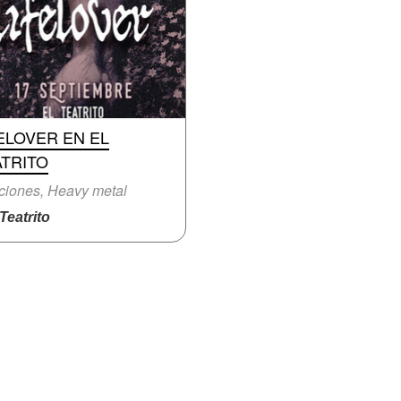
ELOVER EN EL
ATRITO
iones, Heavy metal
eatrito