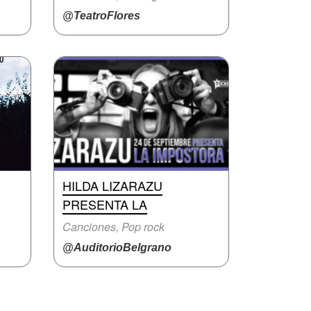
@TeatroFlores
HILDA LIZARAZU
PRESENTA LA
Canciones, Pop rock
@AuditorioBelgrano