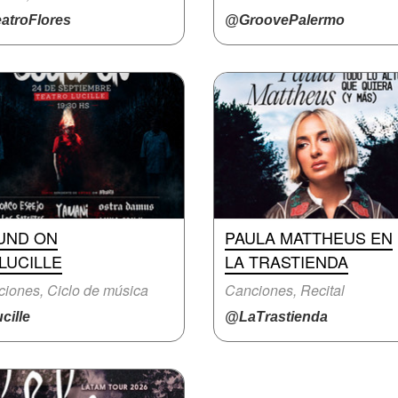
atroFlores
@GroovePalermo
UND ON
PAULA MATTHEUS EN
LUCILLE
LA TRASTIENDA
iones, Ciclo de música
Canciones, Recital
cille
@LaTrastienda