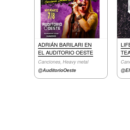
ADRIÁN BARILARI EN
LIF
EL AUDITORIO OESTE
TE
Canciones, Heavy metal
Canc
@AuditorioOeste
@ElT