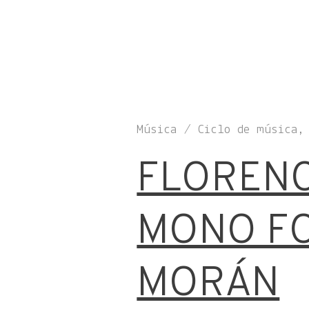
Música / Ciclo de música,
FLORENC
MONO FO
MORÁN