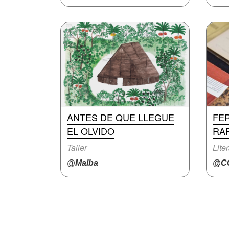
ANTES DE QUE LLEGUE
FER
EL OLVIDO
RA
Taller
Lite
@Malba
@CC