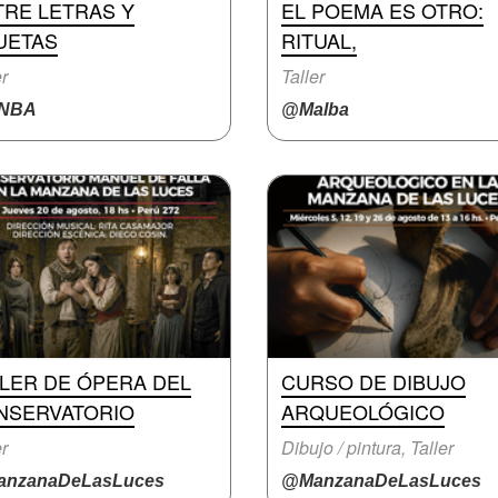
TRE LETRAS Y
EL POEMA ES OTRO:
UETAS
RITUAL,
er
Taller
NBA
@Malba
LLER DE ÓPERA DEL
CURSO DE DIBUJO
NSERVATORIO
ARQUEOLÓGICO
er
Dibujo / pintura, Taller
nzanaDeLasLuces
@ManzanaDeLasLuces