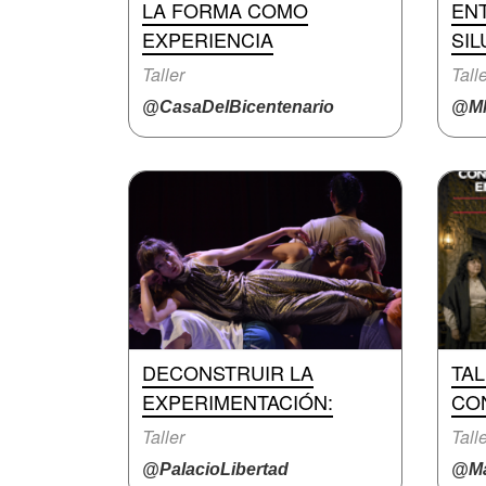
LA FORMA COMO
EN
EXPERIENCIA
SIL
Taller
Tall
@CasaDelBicentenario
@M
DECONSTRUIR LA
TA
EXPERIMENTACIÓN:
CO
Taller
Tall
@PalacioLibertad
@Ma