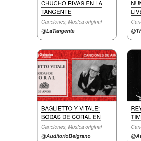
CHUCHO RIVAS EN LA
NU
TANGENTE
LIV
Canciones, Música original
Canc
@LaTangente
@Th
BAGLIETTO Y VITALE:
RE
BODAS DE CORAL EN
TI
Canciones, Música original
Canc
@AuditorioBelgrano
@Au