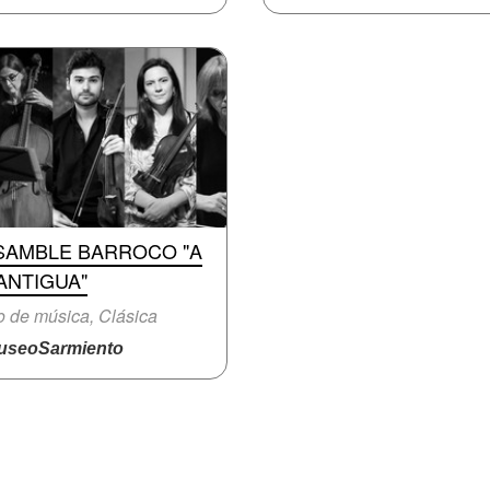
SAMBLE BARROCO "A
ANTIGUA"
o de música, Clásica
seoSarmiento