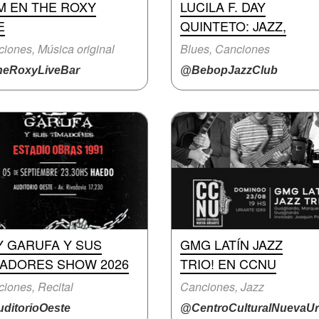
M EN THE ROXY
LUCILA F. DAY
E
QUINTETO: JAZZ,
iones, Música original
Blues, Canciones
eRoxyLiveBar
@BebopJazzClub
Y GARUFA Y SUS
GMG LATÍN JAZZ
MADORES SHOW 2026
TRIO! EN CCNU
iones, Recital
Canciones, Jazz
ditorioOeste
@CentroCulturalNuevaUri.