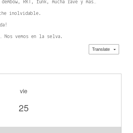
 dembow, RKT, funk, mucha rave y más…
che inolvidable.
da!
… Nos vemos en la selva.
Translate
vie
25