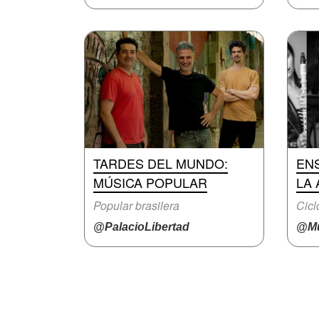
TARDES DEL MUNDO:
EN
MÚSICA POPULAR
LA 
Popular brasilera
Cicl
@PalacioLibertad
@Mu