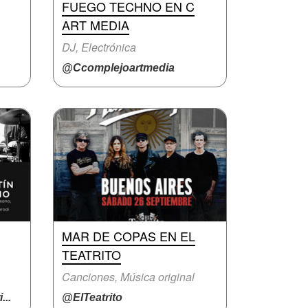
FUEGO TECHNO EN C
ART MEDIA
DJ, Electrónica
@Ccomplejoartmedia
MAR DE COPAS EN EL
TEATRITO
Canciones, Música original
..
@ElTeatrito