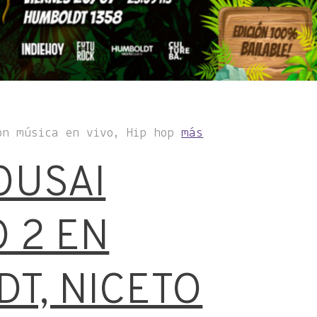
on música en vivo, Hip hop
más
OUSAI
 2 EN
T, NICETO