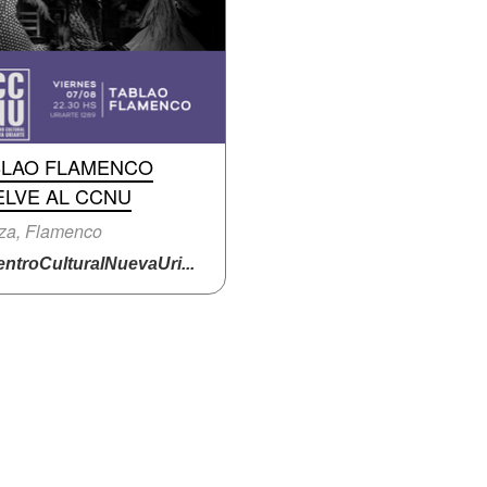
BLAO FLAMENCO
ELVE AL CCNU
za, Flamenco
ntroCulturalNuevaUri...