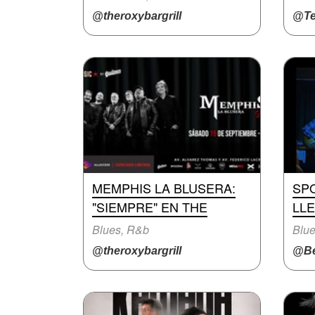
@theroxybargrill
@Te
MEMPHIS LA BLUSERA:
SP
"SIEMPRE" EN THE
LLE
Blues, R&b
Blue
@theroxybargrill
@Be