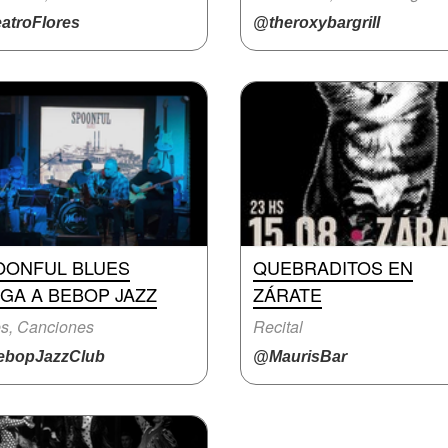
atroFlores
@theroxybargrill
OONFUL BLUES
QUEBRADITOS EN
GA A BEBOP JAZZ
ZÁRATE
s, Canciones
Recital
bopJazzClub
@MaurisBar