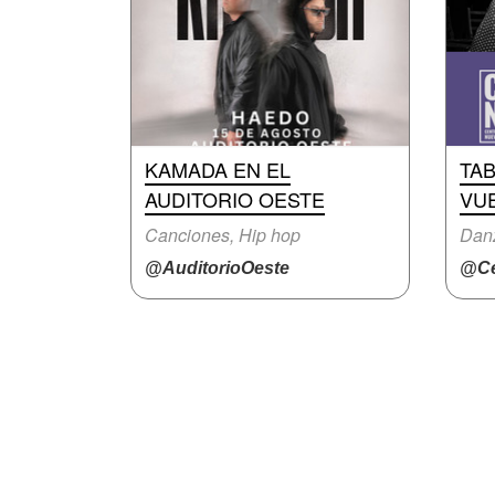
KAMADA EN EL
TA
AUDITORIO OESTE
VU
Canciones, Hip hop
Dan
@AuditorioOeste
@Ce