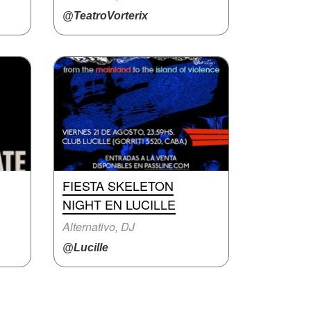
@TeatroVorterix
FIESTA SKELETON
NIGHT EN LUCILLE
Alternativo, DJ
@Lucille