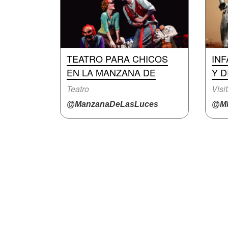
TEATRO PARA CHICOS
INF
EN LA MANZANA DE
Y D
Teatro
Visi
@ManzanaDeLasLuces
@M