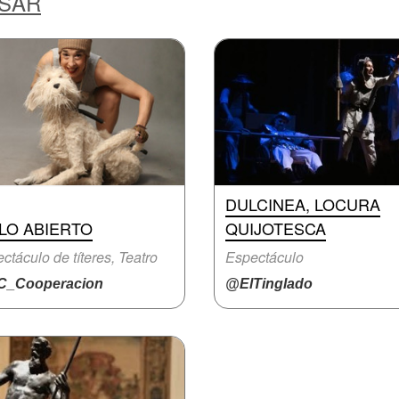
ESAR
DULCINEA, LOCURA
LO ABIERTO
QUIJOTESCA
ctáculo de títeres, Teatro
Espectáculo
_Cooperacion
@ElTinglado