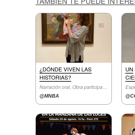
TAMBIÉN TE PUEDE INTER
¿DÓNDE VIVEN LAS
UN
HISTORIAS?
CIE
Narración oral, Obra participativa
Espe
@MNBA
@CC