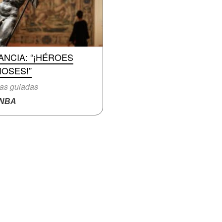
ANCIA: “¡HÉROES
IOSES!”
tas guiadas
NBA