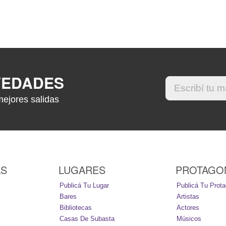
VEDADES
mejores salidas
AS
LUGARES
PROTAGO
Publicá Tu Lugar
Publicá Tu Prota
Bares
Artistas
Bibliotecas
Actores
Casas De Subasta
Músicos