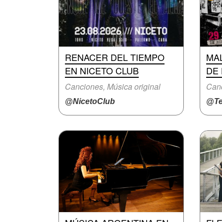
RENACER DEL TIEMPO
MA
EN NICETO CLUB
DE 
Canciones, Música original
Can
@NicetoClub
@Te