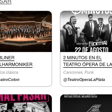
ESAR
RLINER
2 MINUTOS EN EL
ILHARMONIKER
TEATRO ÓPERA DE L
ca clásica
Canciones, Punk
atroColon
@TeatroOperaLaPlata