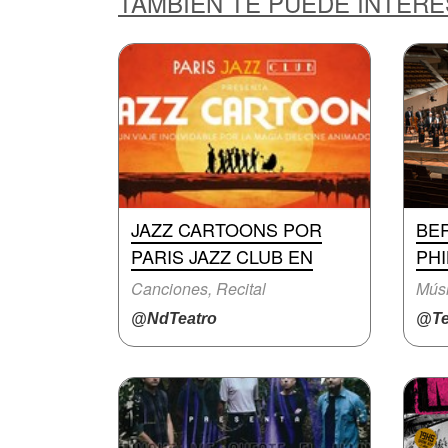
TAMBIÉN TE PUEDE INTER
JAZZ CARTOONS POR
BE
PARIS JAZZ CLUB EN
PH
Canciones, Recital
Músi
@NdTeatro
@Te