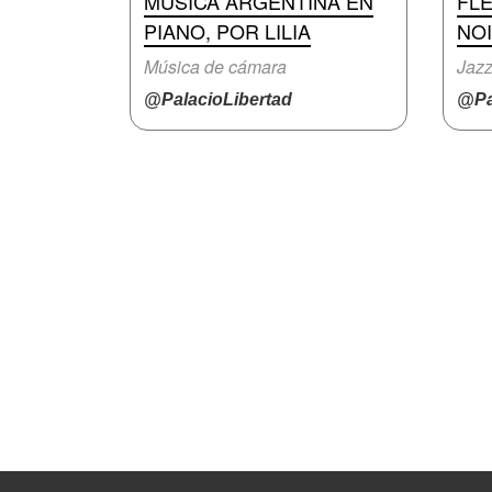
MÚSICA ARGENTINA EN
FL
PIANO, POR LILIA
NO
Música de cámara
Jazz
@PalacioLibertad
@Pa