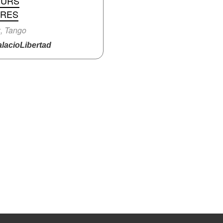
EURS
IRES
, Tango
lacioLibertad