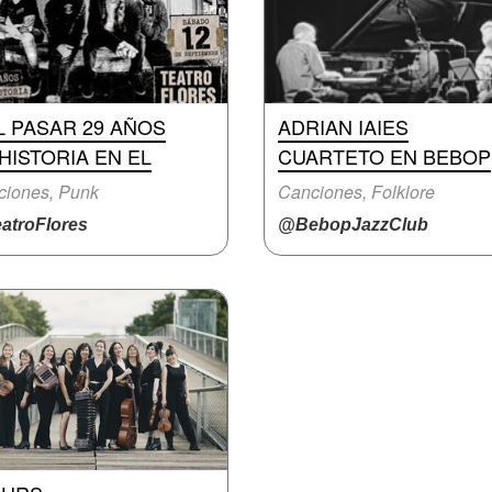
L PASAR 29 AÑOS
ADRIAN IAIES
HISTORIA EN EL
CUARTETO EN BEBOP
ciones, Punk
Canciones, Folklore
atroFlores
@BebopJazzClub