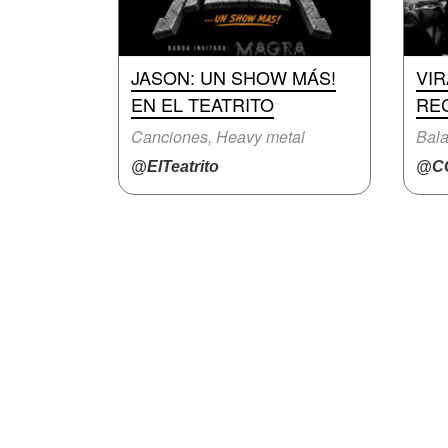
JASON: UN SHOW MÁS!
VI
EN EL TEATRITO
RE
Canciones, Heavy metal
Bal
@ElTeatrito
@CC