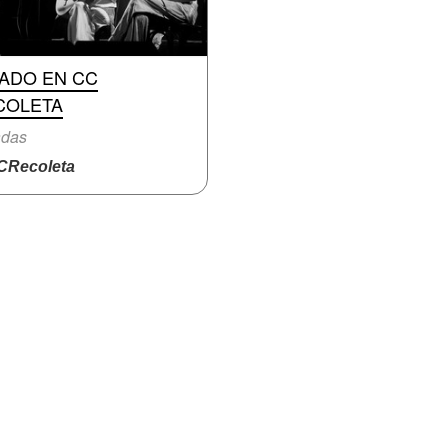
RADO EN CC
COLETA
adas
Recoleta