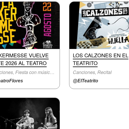
 KERMESSE VUELVE
LOS CALZONES EN EL
E 2026 AL TEATRO
TEATRITO
Canciones, Fiesta con música en vivo
Canciones, Recital
atroFlores
@ElTeatrito