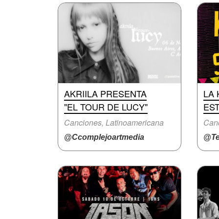
AKRIILA PRESENTA
LA
"EL TOUR DE LUCY"
EST
Canciones, Latinoamericana
@Ccomplejoartmedia
@Te