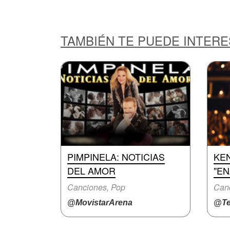
TAMBIÉN TE PUEDE INTER
PIMPINELA: NOTICIAS
KE
DEL AMOR
"E
Canciones, Pop
Canc
@MovistarArena
@Te