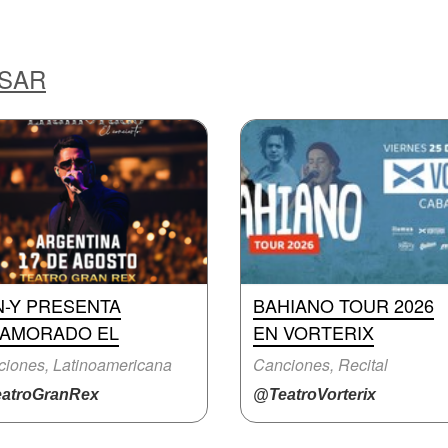
ESAR
N-Y PRESENTA
BAHIANO TOUR 2026
NAMORADO EL
EN VORTERIX
iones, Latinoamericana
Canciones, Recital
atroGranRex
@TeatroVorterix