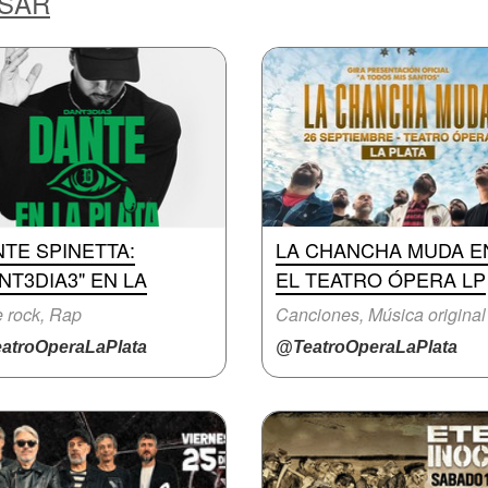
ESAR
TE SPINETTA:
LA CHANCHA MUDA E
NT3DIA3" EN LA
EL TEATRO ÓPERA LP
e rock, Rap
Canciones, Música original
atroOperaLaPlata
@TeatroOperaLaPlata