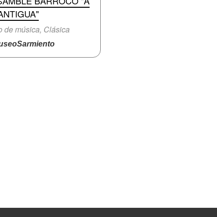
SAMBLE BARROCO "A
ANTIGUA"
o de música, Clásica
seoSarmiento