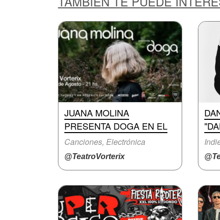
TAMBIÉN TE PUEDE INTER
JUANA MOLINA
DAN
PRESENTA DOGA EN EL
"DA
Canciones, Electrónica
Indi
@TeatroVorterix
@Te