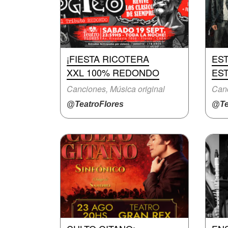
¡FIESTA RICOTERA
ES
XXL 100% REDONDO
EST
Canciones, Música original
Canc
@TeatroFlores
@Te