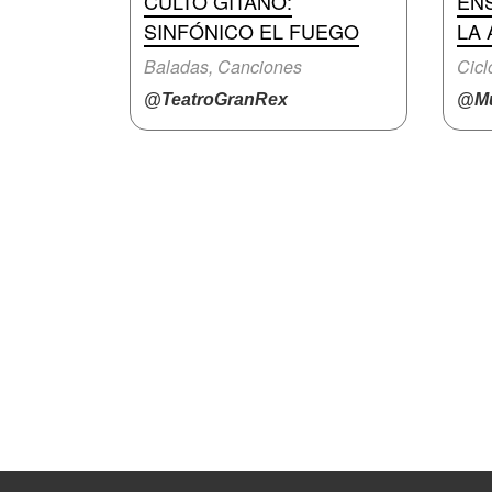
CULTO GITANO:
EN
SINFÓNICO EL FUEGO
LA 
Baladas, Canciones
Cicl
@TeatroGranRex
@Mu