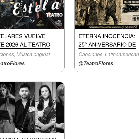
TELARES VUELVE
ETERNA INOCENCIA:
E 2026 AL TEATRO
25° ANIVERSARIO DE
iones, Música original
Canciones, Latinoamerica
atroFlores
@TeatroFlores