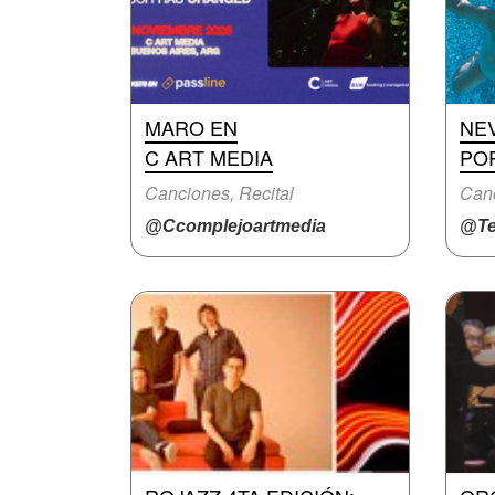
MARO EN
NE
C ART MEDIA
PO
Canciones, Recital
Can
@Ccomplejoartmedia
@Te