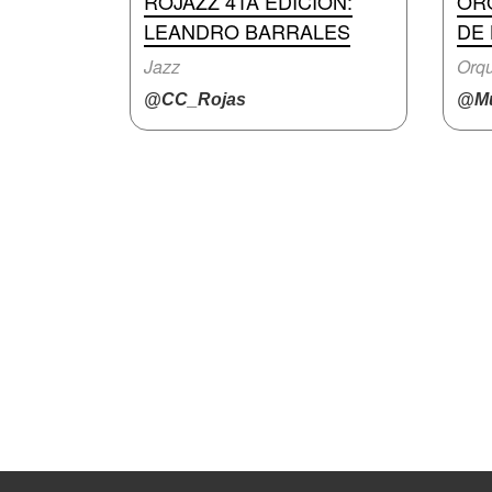
ROJAZZ 4TA EDICIÓN:
OR
LEANDRO BARRALES
DE 
Jazz
Orqu
@CC_Rojas
@Mu