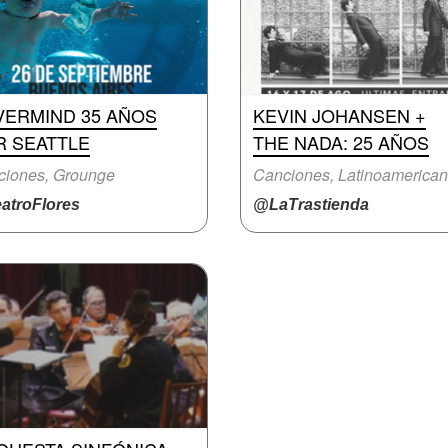
VERMIND 35 AÑOS
KEVIN JOHANSEN +
R SEATTLE
THE NADA: 25 AÑOS
ciones, Grounge
Canciones, Latinoamerica
atroFlores
@LaTrastienda