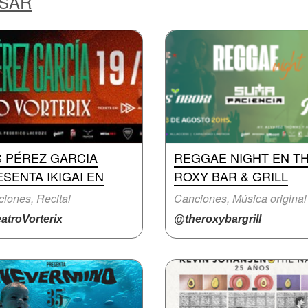
ESAR
S PÉREZ GARCIA
REGGAE NIGHT EN T
SENTA IKIGAI EN
ROXY BAR & GRILL
iones, Recital
Canciones, Música original
atroVorterix
@theroxybargrill