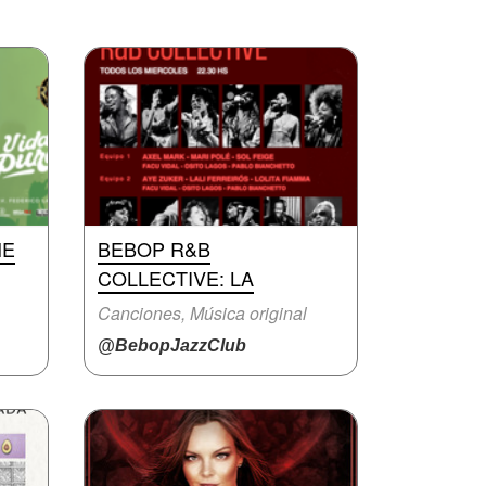
HE
BEBOP R&B
COLLECTIVE: LA
Canciones, Música original
@BebopJazzClub