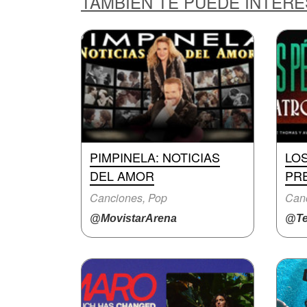
TAMBIÉN TE PUEDE INTER
PIMPINELA: NOTICIAS
LO
DEL AMOR
PRE
Canciones, Pop
Canc
@MovistarArena
@Te