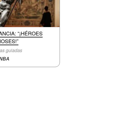
ANCIA: “¡HÉROES
IOSES!”
tas guiadas
NBA