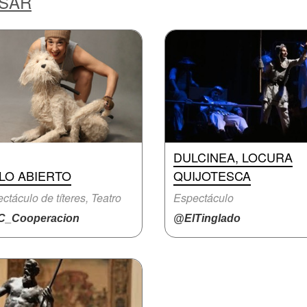
ESAR
DULCINEA, LOCURA
LO ABIERTO
QUIJOTESCA
ctáculo de títeres, Teatro
Espectáculo
_Cooperacion
@ElTinglado