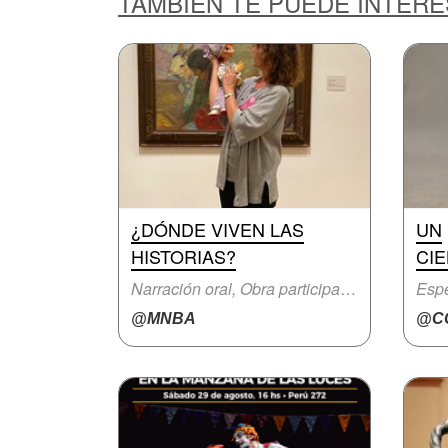
TAMBIÉN TE PUEDE INTER
¿DÓNDE VIVEN LAS
UN
HISTORIAS?
CIE
Narración oral, Obra participativa
Espe
@MNBA
@CC