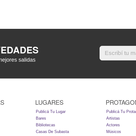
VEDADES
mejores salidas
AS
LUGARES
PROTAGO
Publicá Tu Lugar
Publicá Tu Prota
Bares
Artistas
Bibliotecas
Actores
Casas De Subasta
Músicos