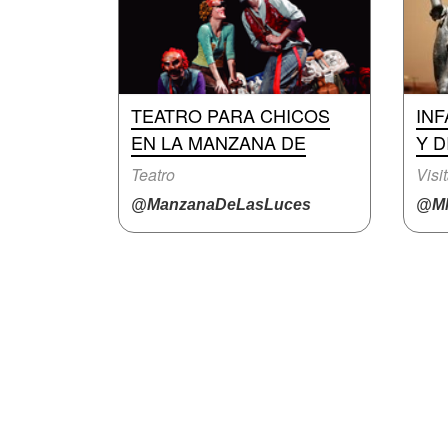
TEATRO PARA CHICOS
INF
EN LA MANZANA DE
Y D
Teatro
Visi
@ManzanaDeLasLuces
@M