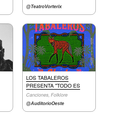
@TeatroVorterix
LOS TABALEROS
PRESENTA "TODO ES
Canciones, Folklore
@AuditorioOeste