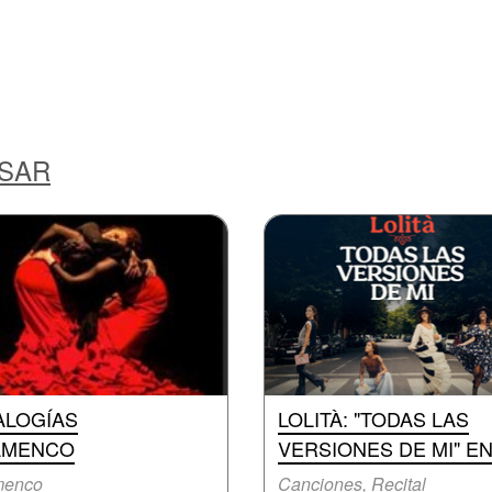
ESAR
ALOGÍAS
LOLITÀ: "TODAS LAS
AMENCO
VERSIONES DE MI" E
menco
Canciones, Recital