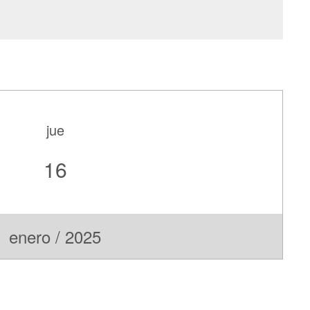
jue
16
enero / 2025