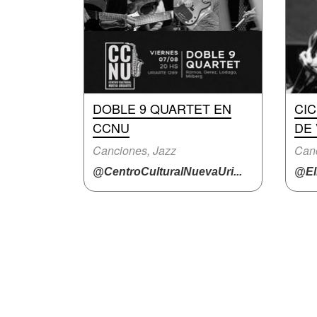
DOBLE 9 QUARTET EN
CI
CCNU
DE
Canciones, Jazz
Can
@CentroCulturalNuevaUri...
@El