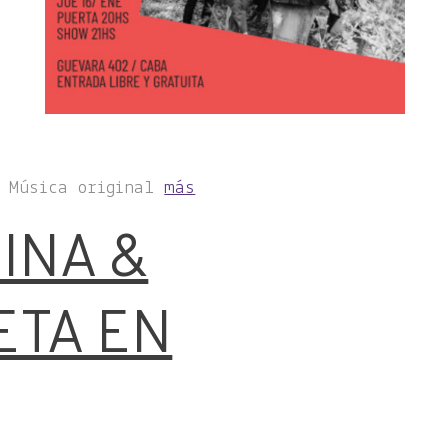
, Música original
más
INA &
TA EN