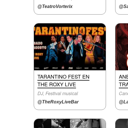
@TeatroVorterix
@Sa
TARANTINO FEST EN
AN
THE ROXY LIVE
TR
DJ, Festival musical
Canc
@TheRoxyLiveBar
@La