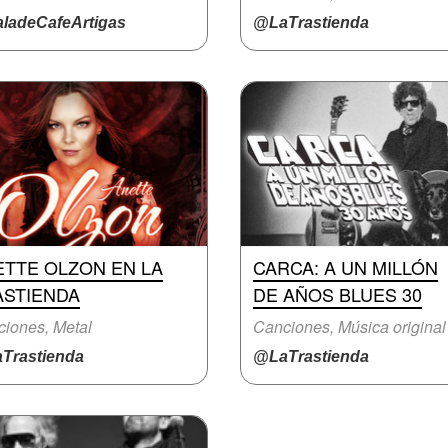
ladeCafeArtigas
@LaTrastienda
ETTE OLZON EN LA
CARCA: A UN MILLÓN
ASTIENDA
DE AÑOS BLUES 30
iones, Metal
Canciones, Música original
Trastienda
@LaTrastienda