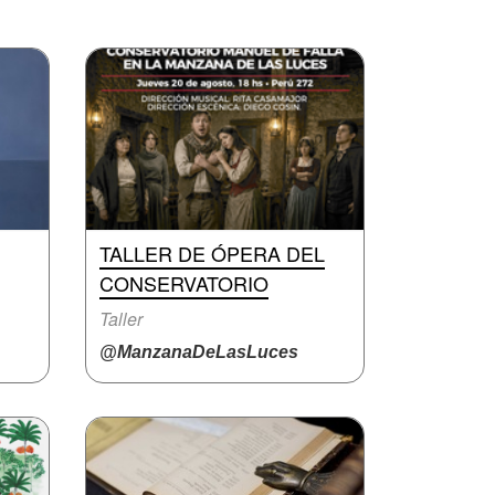
TALLER DE ÓPERA DEL
CONSERVATORIO
Taller
@ManzanaDeLasLuces