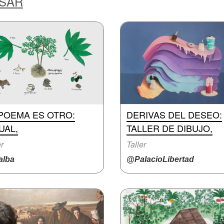
ESAR
 POEMA ES OTRO:
DERIVAS DEL DESEO:
UAL,
TALLER DE DIBUJO,
er
Taller
lba
@PalacioLibertad