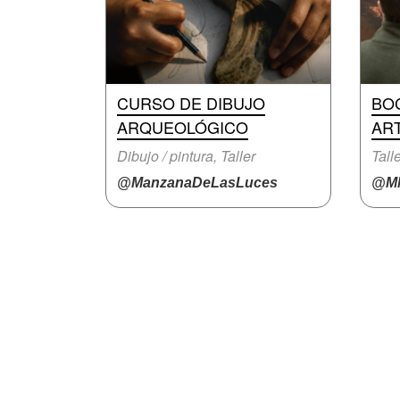
CURSO DE DIBUJO
BO
ARQUEOLÓGICO
ART
Dibujo / pintura, Taller
Tall
@ManzanaDeLasLuces
@M