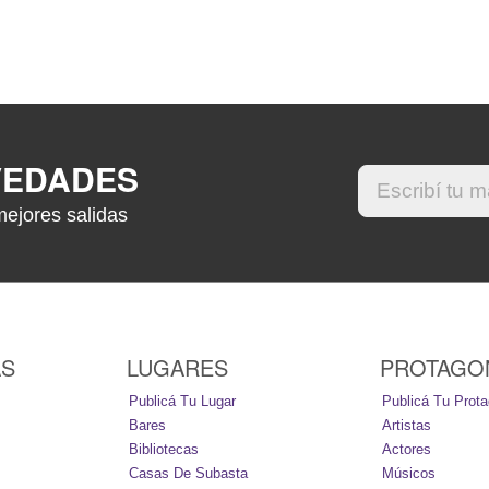
VEDADES
mejores salidas
AS
LUGARES
PROTAGO
Publicá Tu Lugar
Publicá Tu Prota
Bares
Artistas
Bibliotecas
Actores
Casas De Subasta
Músicos