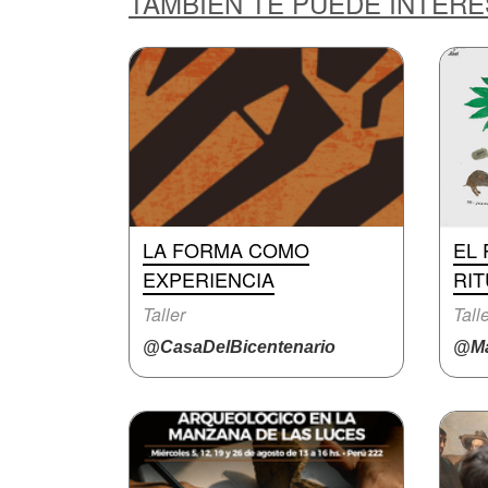
TAMBIÉN TE PUEDE INTER
LA FORMA COMO
EL
EXPERIENCIA
RIT
Taller
Tall
@CasaDelBicentenario
@Ma