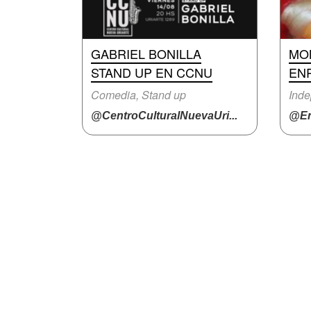
GABRIEL BONILLA
MO
STAND UP EN CCNU
EN
Comedia, Stand up
Inde
@CentroCulturalNuevaUri...
@En