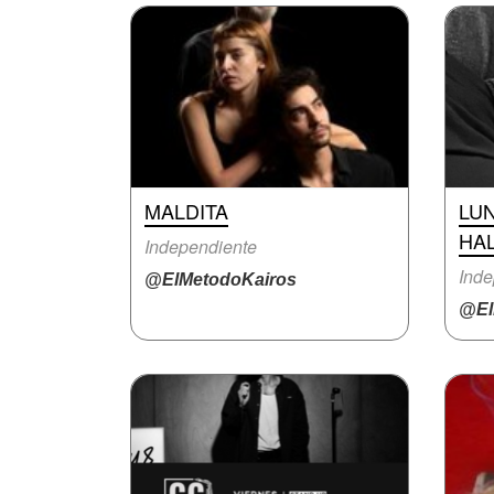
MALDITA
LU
HA
Independiente
Inde
@ElMetodoKairos
@El