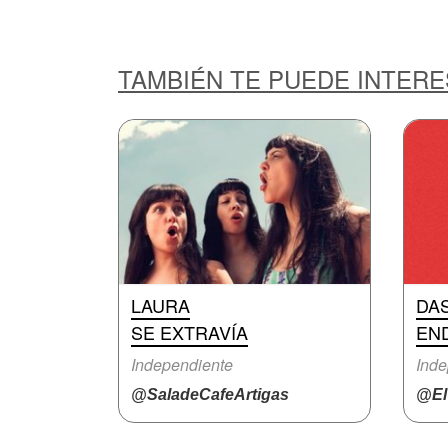
TAMBIÉN TE PUEDE INTER
LAURA
DA
SE EXTRAVÍA
EN
Independiente
Inde
@SaladeCafeArtigas
@ElV