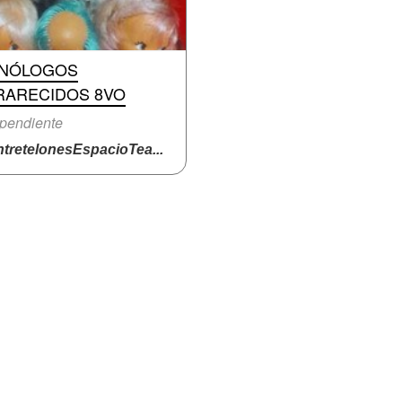
NÓLOGOS
RARECIDOS 8VO
pendiente
tretelonesEspacioTea...