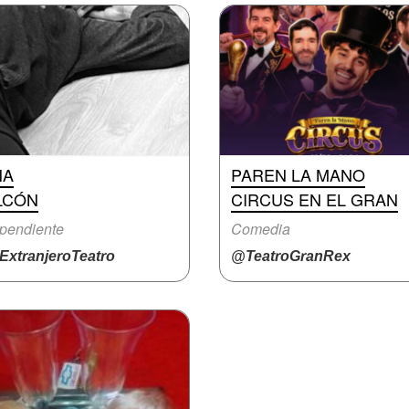
NA
PAREN LA MANO
LCÓN
CIRCUS EN EL GRAN
pendiente
Comedia
ExtranjeroTeatro
@TeatroGranRex