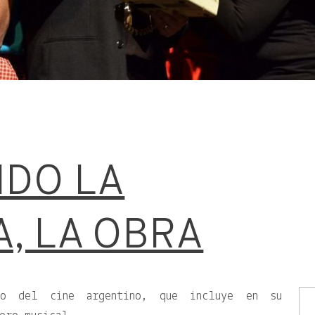
DO LA
, LA OBRA
co del cine argentino, que incluye en su