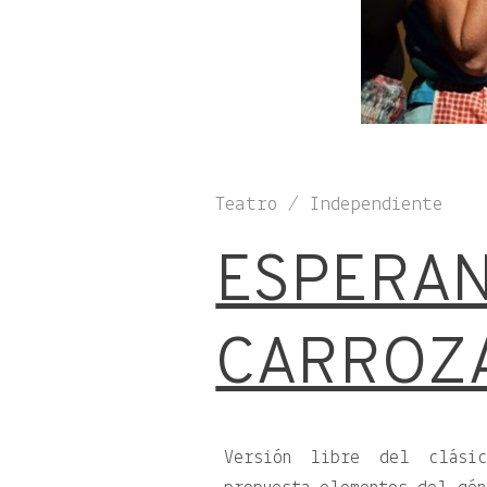
Teatro / Independiente
ESPERAN
CARROZA
Versión libre del clási