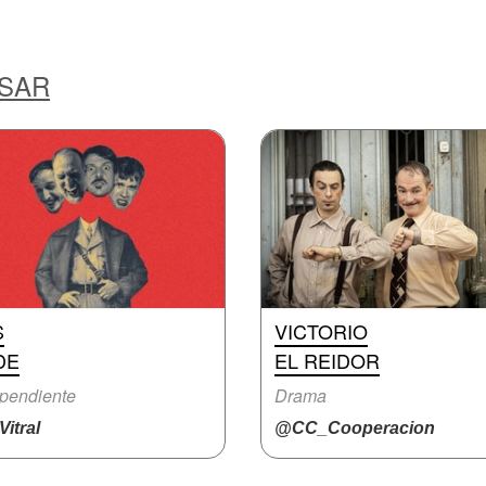
ESAR
S
VICTORIO
DE
EL REIDOR
pendiente
Drama
itral
@CC_Cooperacion