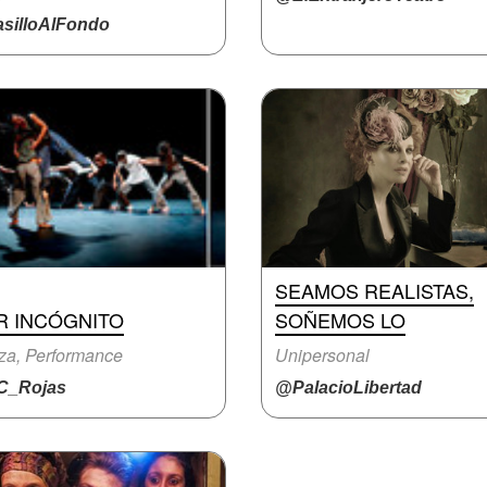
silloAlFondo
SEAMOS REALISTAS,
R INCÓGNITO
SOÑEMOS LO
za, Performance
Unipersonal
_Rojas
@PalacioLibertad