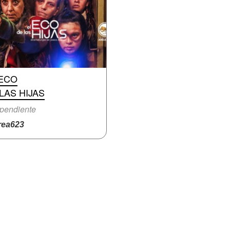
 ECO
LAS HIJAS
pendiente
ea623