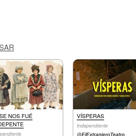
ESAR
. SE NOS FUÉ
VÍSPERAS
DEPENTE
Independiente
pendiente
@ElExtranjeroTeatro