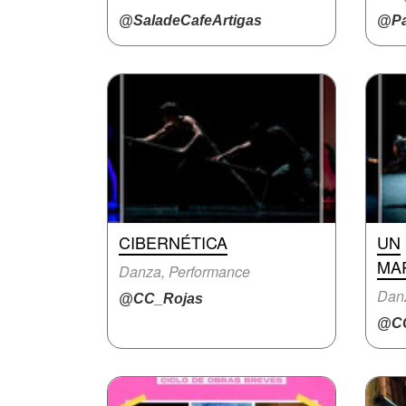
@SaladeCafeArtigas
@Pa
CIBERNÉTICA
UN
MA
Danza, Performance
Dan
@CC_Rojas
@CC