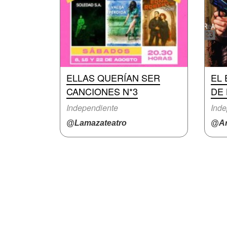
ELLAS QUERÍAN SER
EL
CANCIONES N*3
DE 
Independiente
Inde
@Lamazateatro
@Ar