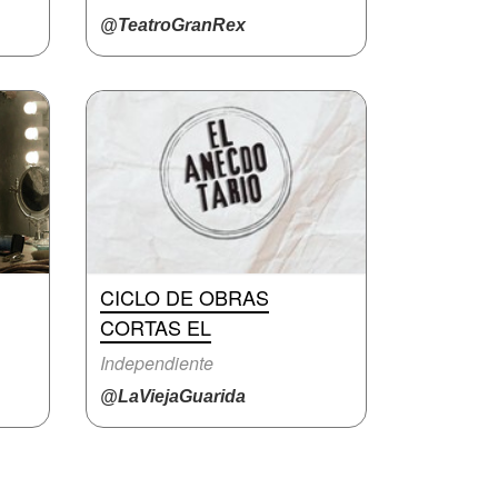
@TeatroGranRex
CICLO DE OBRAS
CORTAS EL
Independiente
@LaViejaGuarida