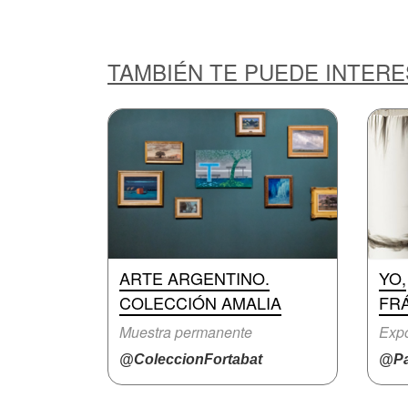
TAMBIÉN TE PUEDE INTER
ARTE ARGENTINO.
YO,
COLECCIÓN AMALIA
FR
Muestra permanente
Expo
@ColeccionFortabat
@Pa