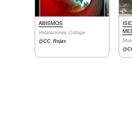
ABISMOS
IS
MED
Instalaciones, Collage
Mue
@CC_Rojas
@CC