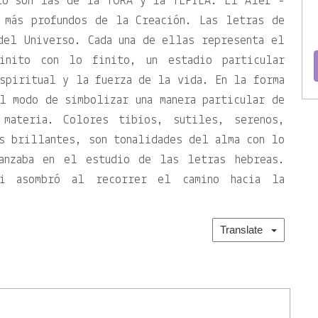
to son las de la TORÁ y la TEFILA. El Alef -
 más profundos de la Creación. Las letras de
del Universo. Cada una de ellas representa el
inito con lo finito, un estadio particular
spiritual y la fuerza de la vida. En la forma
l modo de simbolizar una manera particular de
 materia. Colores tibios, sutiles, serenos,
s brillantes, son tonalidades del alma con lo
vanzaba en el estudio de las letras hebreas.
mi asombró al recorrer el camino hacia la
Translate