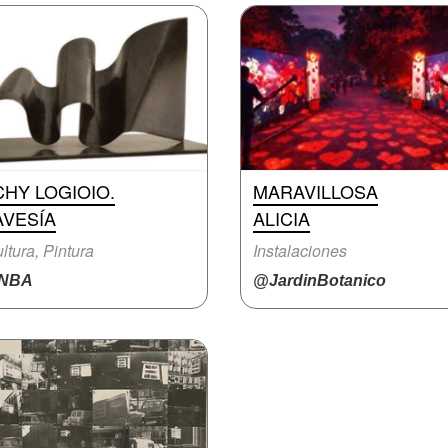
HY LOGIOIO.
MARAVILLOSA
AVESÍA
ALICIA
ltura, Pintura
Instalaciones
NBA
@JardinBotanico