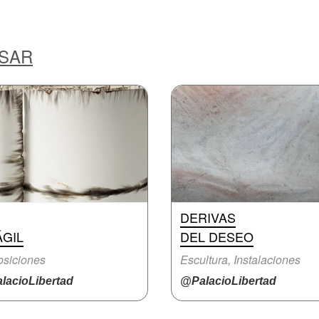
ESAR
DERIVAS
ÁGIL
DEL DESEO
siciones
Escultura, Instalaciones
lacioLibertad
@PalacioLibertad