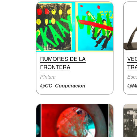
RUMORES DE LA
VEC
FRONTERA
TR
Pintura
Escu
@CC_Cooperacion
@M