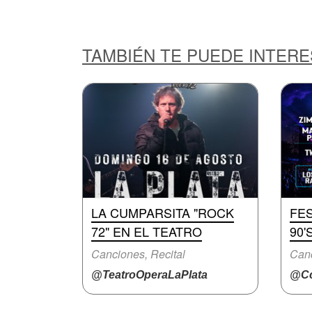
TAMBIÉN TE PUEDE INTER
LA CUMPARSITA "ROCK
FES
72" EN EL TEATRO
90'
Canciones, Recital
Can
@TeatroOperaLaPlata
@Cc