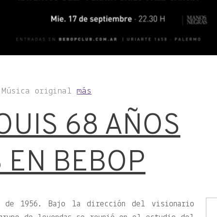
 Música original
más
OUIS 68 AÑOS
 EN BEBOP
 de 1956. Bajo la dirección del visionario