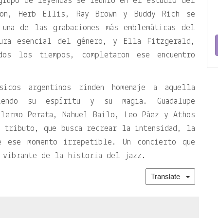
grupo de leyendas se reunió en el estudio del
son, Herb Ellis, Ray Brown y Buddy Rich se
 una de las grabaciones más emblemáticas del
gura esencial del género, y Ella Fitzgerald,
dos los tiempos, completaron ese encuentro
sicos argentinos rinden homenaje a aquella
viendo su espíritu y su magia. Guadalupe
llermo Perata, Nahuel Bailo, Leo Páez y Athos
 tributo, que busca recrear la intensidad, la
e ese momento irrepetible. Un concierto que
 vibrante de la historia del jazz.
Translate