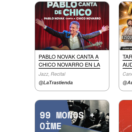
PABLO NOVAK CANTA A
TA
CHICO NOVARRO EN LA
AU
Jazz, Recital
Canc
@LaTrastienda
@Au