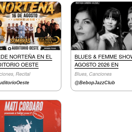
RDE NORTEÑA EN EL
BLUES & FEMME SHO
DITORIO OESTE
AGOSTO 2026 EN
iones, Recital
Blues, Canciones
ditorioOeste
@BebopJazzClub