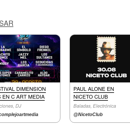
ESAR
TIVAL DIMENSION
PAUL ALONE EN
S EN C ART MEDIA
NICETO CLUB
ciones, DJ
Baladas, Electrónica
omplejoartmedia
@NicetoClub