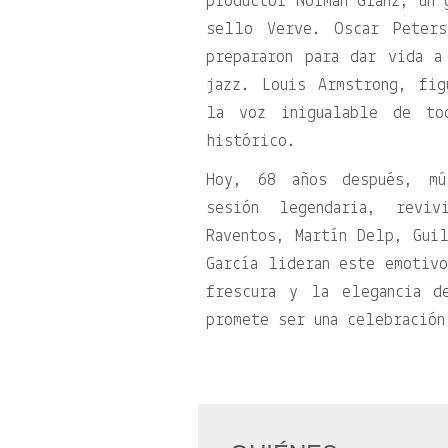
productor Norman Granz, un 
sello Verve. Oscar Peter
prepararon para dar vida a
jazz. Louis Armstrong, fi
la voz inigualable de to
histórico.
Hoy, 68 años después, mú
sesión legendaria, revi
Raventos, Martín Delp, Gui
García lideran este emotivo
frescura y la elegancia d
promete ser una celebración