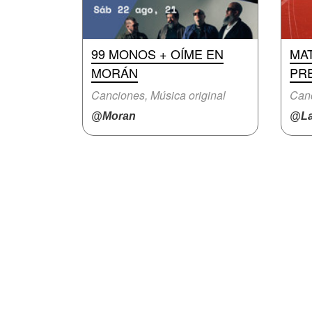
99 MONOS + OÍME EN
MA
MORÁN
PRE
Canciones, Música original
Can
@Moran
@La