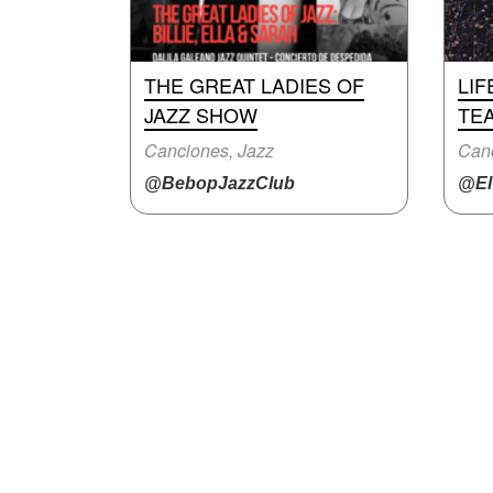
THE GREAT LADIES OF
LIF
JAZZ SHOW
TE
Canciones, Jazz
Canc
@BebopJazzClub
@ElT