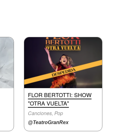
FLOR BERTOTTI: SHOW
"OTRA VUELTA"
Canciones, Pop
@TeatroGranRex