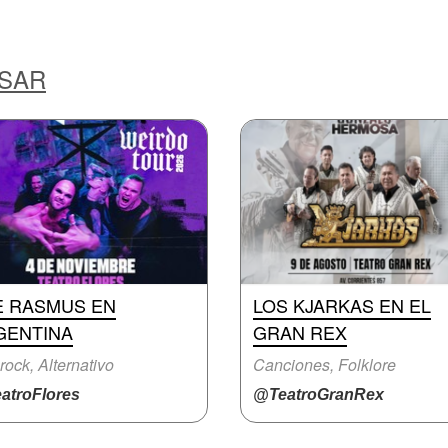
ESAR
E RASMUS EN
LOS KJARKAS EN EL
GENTINA
GRAN REX
rock, Alternativo
Canciones, Folklore
atroFlores
@TeatroGranRex