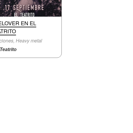
ELOVER EN EL
ATRITO
iones, Heavy metal
eatrito