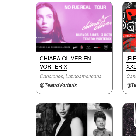
CHIARA OLIVER EN
¡FI
VORTERIX
XX
Canciones, Latinoamericana
Canc
@TeatroVorterix
@Te