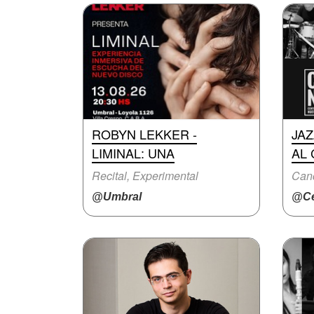
ROBYN LEKKER -
JA
LIMINAL: UNA
AL
Recital, Experimental
Canc
@Umbral
@Ce