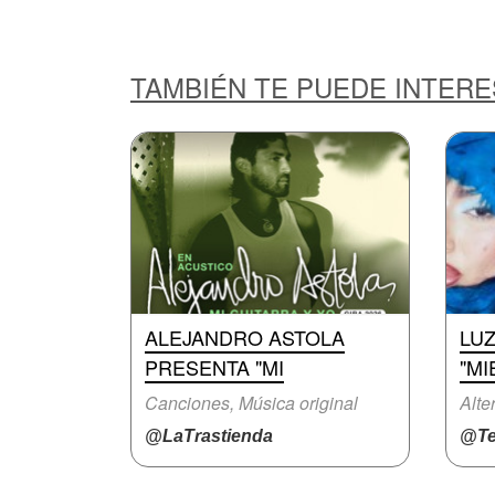
TAMBIÉN TE PUEDE INTER
ALEJANDRO ASTOLA
LU
PRESENTA "MI
"M
Canciones, Música original
Alte
@LaTrastienda
@Te