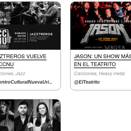
ZZTREROS VUELVE
JASON: UN SHOW MÁS
 CCNU
EN EL TEATRITO
iones, Jazz
Canciones, Heavy metal
ntroCulturalNuevaUri...
@ElTeatrito