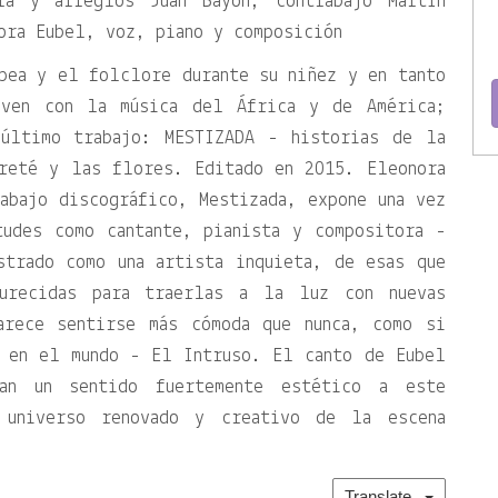
ra y arreglos Juan Bayón, contrabajo Martín
ora Eubel, voz, piano y composición
pea y el folclore durante su niñez y en tanto
oven con la música del África y de América;
 último trabajo: MESTIZADA - historias de la
areté y las flores. Editado en 2015. Eleonora
abajo discográfico, Mestizada, expone una vez
tudes como cantante, pianista y compositora -
strado como una artista inquieta, de esas que
urecidas para traerlas a la luz con nuevas
arece sentirse más cómoda que nunca, como si
r en el mundo - El Intruso. El canto de Eubel
an un sentido fuertemente estético a este
 universo renovado y creativo de la escena
Translate