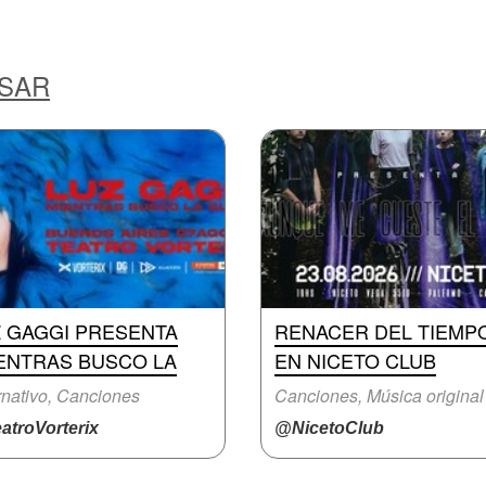
ESAR
Z GAGGI PRESENTA
RENACER DEL TIEMP
IENTRAS BUSCO LA
EN NICETO CLUB
rnativo, Canciones
Canciones, Música original
atroVorterix
@NicetoClub