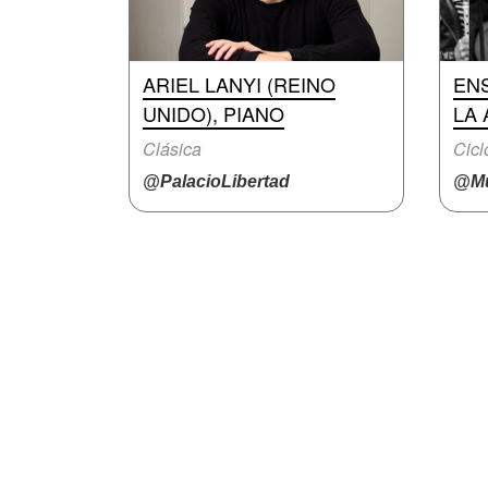
ARIEL LANYI (REINO
EN
UNIDO), PIANO
LA 
Clásica
Cicl
@PalacioLibertad
@Mu