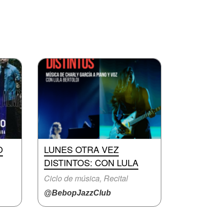
O
LUNES OTRA VEZ
DISTINTOS: CON LULA
Ciclo de música, Recital
@BebopJazzClub