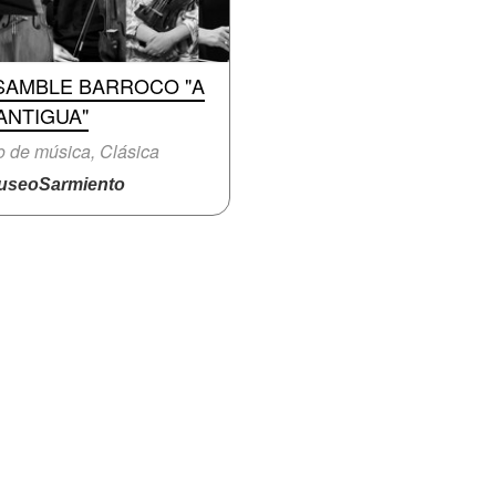
SAMBLE BARROCO "A
ANTIGUA"
o de música, Clásica
seoSarmiento