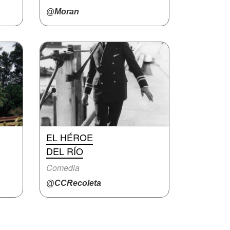
@Moran
EL HÉROE
DEL RÍO
Comedia
@CCRecoleta