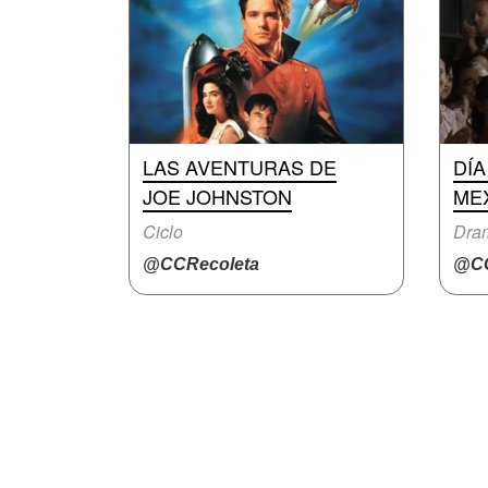
LAS AVENTURAS DE
DÍA
JOE JOHNSTON
ME
Ciclo
Dra
@CCRecoleta
@CC