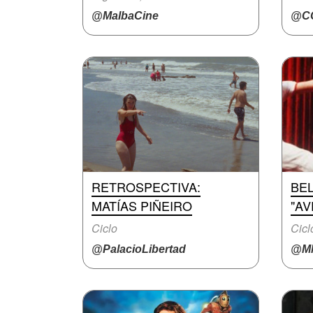
@MalbaCine
@CC
RETROSPECTIVA:
BEL
MATÍAS PIÑEIRO
"A
Ciclo
Cicl
@PalacioLibertad
@M