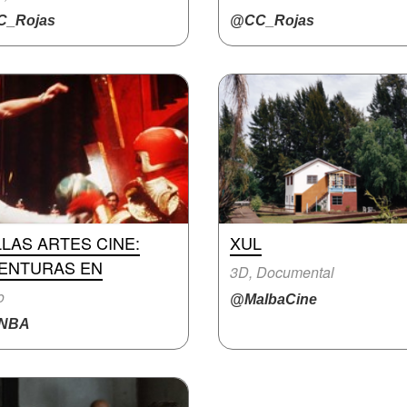
_Rojas
@CC_Rojas
LAS ARTES CINE:
XUL
VENTURAS EN
3D, Documental
o
@MalbaCine
NBA