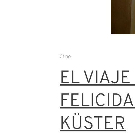
Cine
EL VIAJE
FELICID
KÜSTER