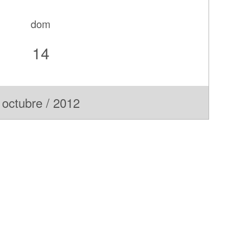
dom
14
octubre / 2012