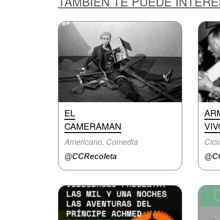
TAMBIÉN TE PUEDE INTER
EL
AR
CAMERAMAN
VIV
Americano, Comedia
Cicl
@CCRecoleta
@CC