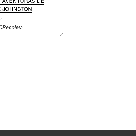
S AVENTURAS DE
E JOHNSTON
o
Recoleta