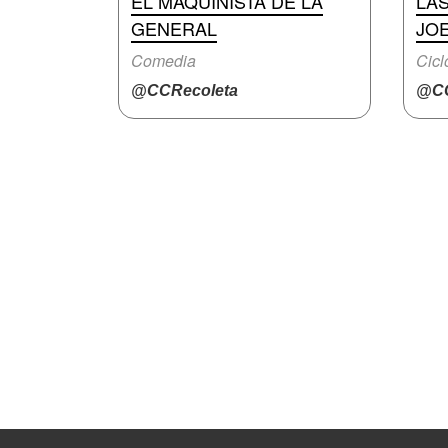
EL MAQUINISTA DE LA
LA
GENERAL
JO
Comedia
Cicl
@CCRecoleta
@CC