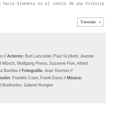
a hacia Alemania es el centro de una historia
Translate
er
//
Actores:
Burt Lancaster, Paul Scofield, Jeanne
d Münch, Wolfgang Preiss, Suzanne Flon, Albert
l Bonifas
//
Fotografía:
Jean Tournier
//
Guión:
Franklin Coen, Frank Davis
//
Música:
 Bretherton, Gabriel Rongier