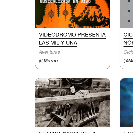
VIDEODROMO PRESENTA
CIC
LAS MIL Y UNA
NÓ
Aventuras
Cicl
@Moran
@Mu