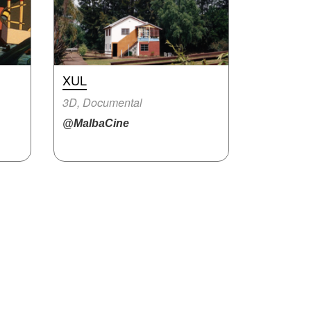
XUL
3D, Documental
@MalbaCine