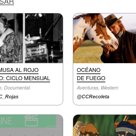
ESAR
MUSA AL ROJO
OCÉANO
O: CICLO MENSUAL
DE FUEGO
o, Documental
Aventuras, Western
_Rojas
@CCRecoleta