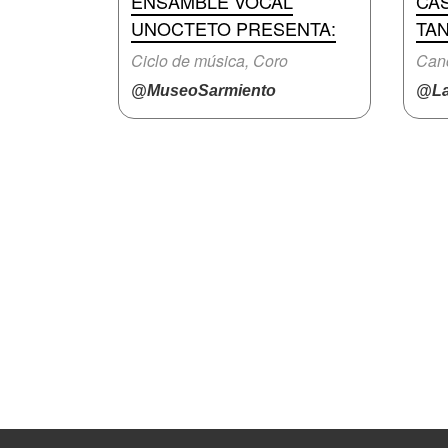
ENSAMBLE VOCAL
CAS
UNOCTETO PRESENTA:
TA
Ciclo de música, Coro
Canc
@MuseoSarmiento
@La