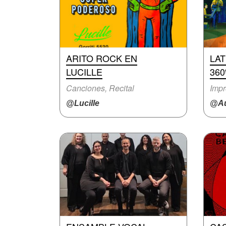
ARITO ROCK EN
LA
LUCILLE
360
Canciones, Recital
Impr
@Lucille
@Au