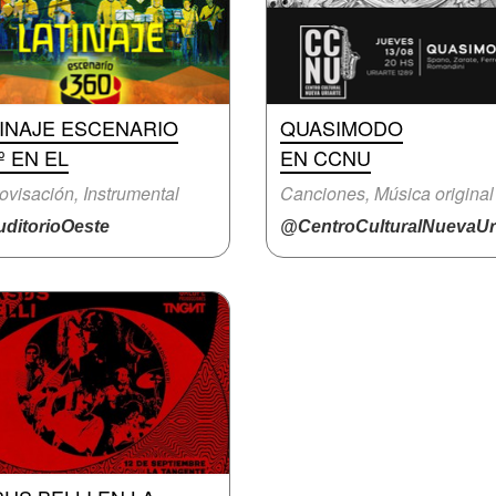
TINAJE ESCENARIO
QUASIMODO
º EN EL
EN CCNU
ovisación, Instrumental
Canciones, Música original
ditorioOeste
@CentroCulturalNuevaUri.