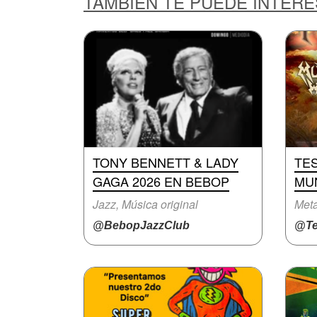
TAMBIÉN TE PUEDE INTER
TONY BENNETT & LADY
TE
GAGA 2026 EN BEBOP
MUN
Jazz, Música original
Meta
@BebopJazzClub
@Te