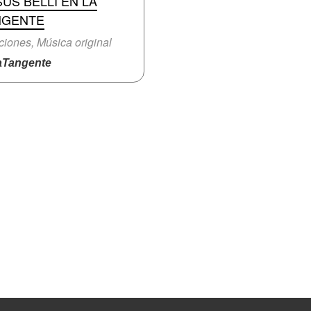
US BELLI EN LA
NGENTE
iones, Música original
Tangente