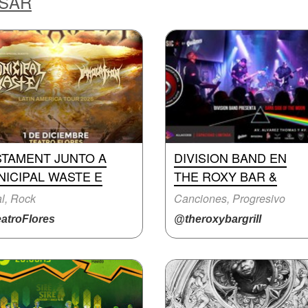
ESAR
STAMENT JUNTO A
DIVISION BAND EN
ICIPAL WASTE E
THE ROXY BAR &
l, Rock
Canciones, Progresivo
atroFlores
@theroxybargrill