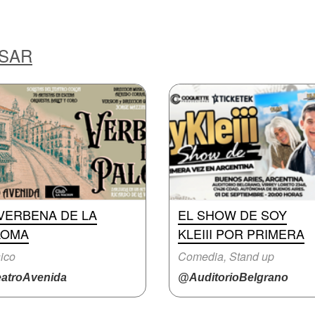
ESAR
VERBENA DE LA
EL SHOW DE SOY
LOMA
KLEIII POR PRIMERA
ico
Comedia, Stand up
atroAvenida
@AuditorioBelgrano