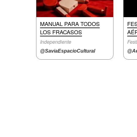
MANUAL PARA TODOS
FES
LOS FRACASOS
AÉ
Independiente
Fest
@SaviaEspacioCultural
@Ae