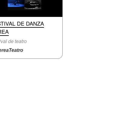
TIVAL DE DANZA
REA
ival de teatro
reaTeatro