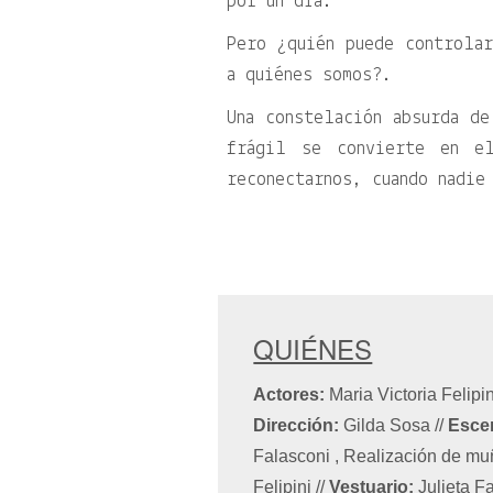
por un día.
Pero ¿quién puede controlar
a quiénes somos?.
Una constelación absurda de
frágil se convierte en e
reconectarnos, cuando nadie
QUIÉNES
Actores:
Maria Victoria Felip
Dirección:
Gilda Sosa
//
Esce
Falasconi , Realización de m
Felipini
//
Vestuario:
Julieta 