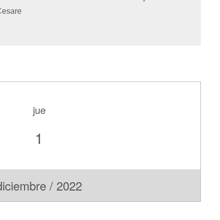
Cesare
jue
1
diciembre / 2022