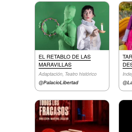
EL RETABLO DE LAS
TA
MARAVILLAS
DE
Adaptación, Teatro histórico
Inde
@PalacioLibertad
@La