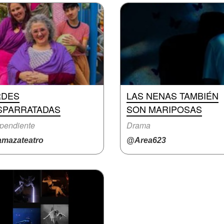
RDES
LAS NENAS TAMBIÉN
SPARRATADAS
SON MARIPOSAS
pendiente
Drama
mazateatro
@Area623