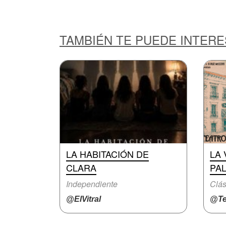
TAMBIÉN TE PUEDE INTER
LA HABITACIÓN DE
LA 
CLARA
PA
Independiente
Clás
@ElVitral
@Te