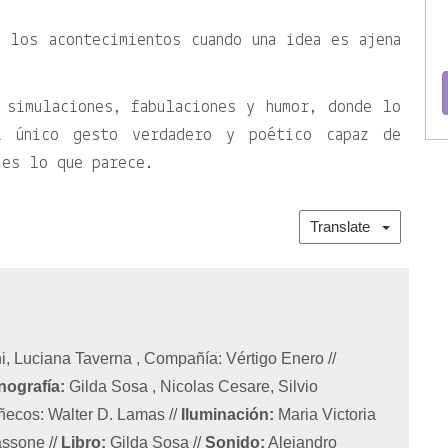
 los acontecimientos cuando una idea es ajena
 simulaciones, fabulaciones y humor, donde lo
l único gesto verdadero y poético capaz de
 es lo que parece.
Translate
ini, Luciana Taverna , Compañía: Vértigo Enero
//
nografía:
Gilda Sosa , Nicolas Cesare, Silvio
uñecos: Walter D. Lamas
//
Iluminación:
Maria Victoria
Fassone
//
Libro:
Gilda Sosa
//
Sonido:
Alejandro