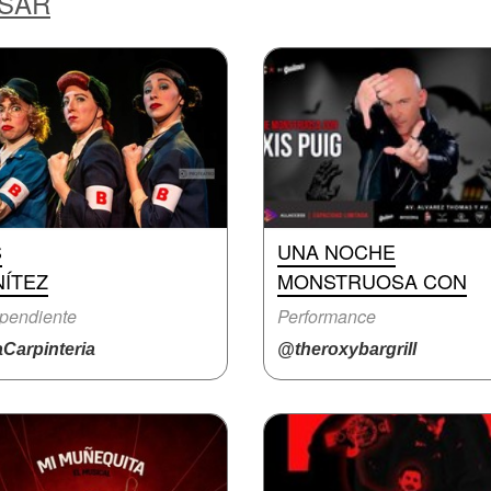
ESAR
S
UNA NOCHE
NÍTEZ
MONSTRUOSA CON
pendiente
Performance
Carpinteria
@theroxybargrill