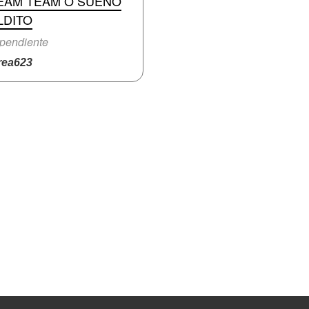
EAM TEAM O SUEÑO
LDITO
pendiente
ea623