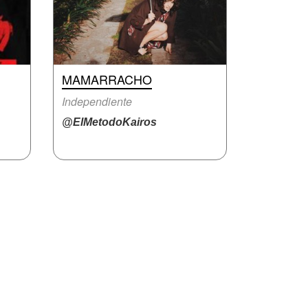
MAMARRACHO
Independiente
@ElMetodoKairos