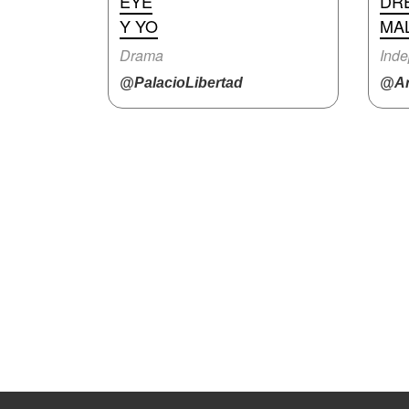
EYE
DR
Y YO
MA
Drama
Inde
@PalacioLibertad
@Ar