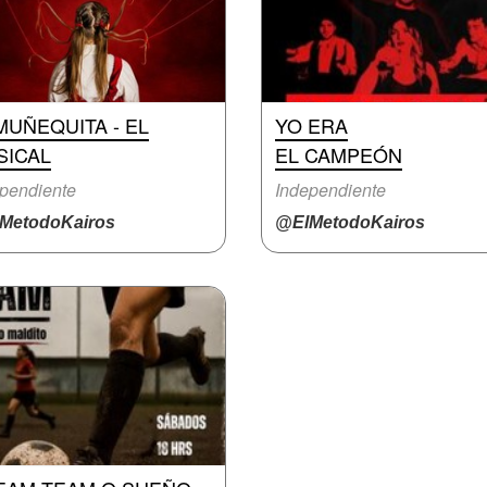
MUÑEQUITA - EL
YO ERA
SICAL
EL CAMPEÓN
pendiente
Independiente
MetodoKairos
@ElMetodoKairos