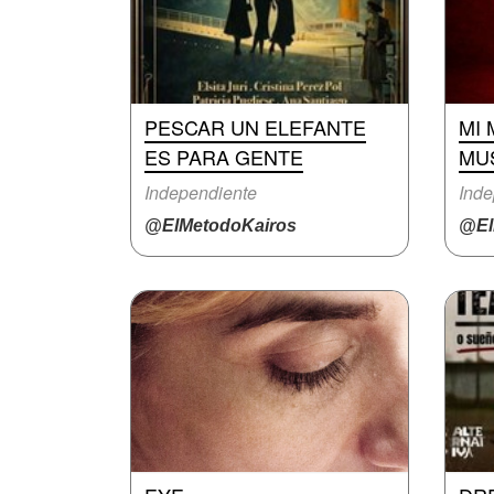
PESCAR UN ELEFANTE
MI 
ES PARA GENTE
MU
Independiente
Inde
@ElMetodoKairos
@El