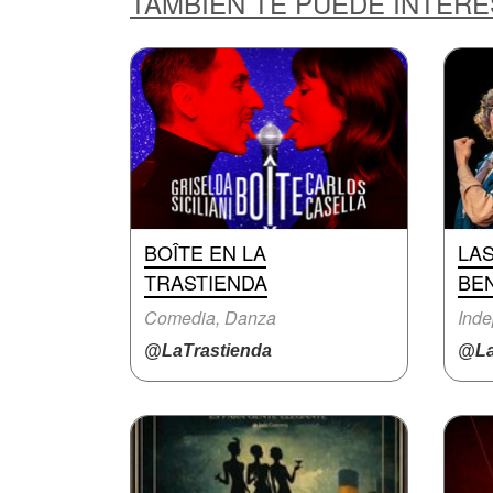
TAMBIÉN TE PUEDE INTER
BOÎTE EN LA
LA
TRASTIENDA
BE
Comedia, Danza
Inde
@LaTrastienda
@La