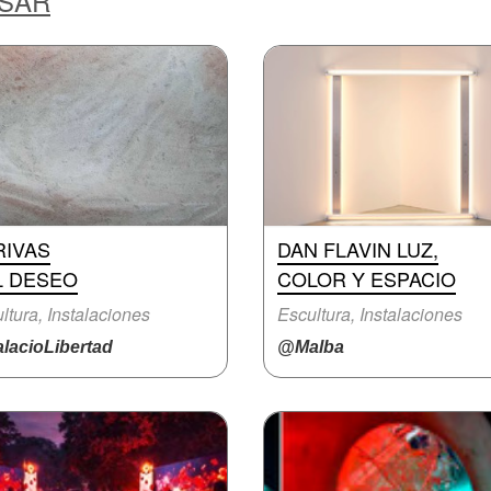
ESAR
RIVAS
DAN FLAVIN LUZ,
L DESEO
COLOR Y ESPACIO
ltura, Instalaciones
Escultura, Instalaciones
lacioLibertad
@Malba