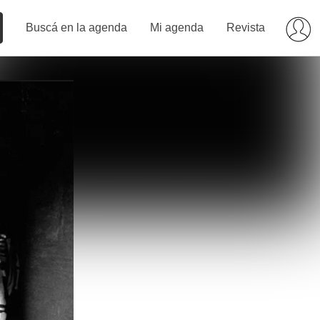
Buscá en la agenda
Mi agenda
Revista