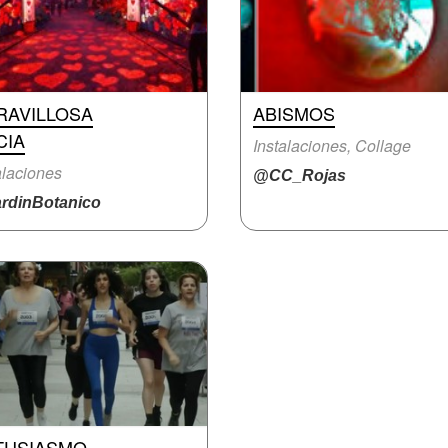
RAVILLOSA
ABISMOS
CIA
Instalaciones, Collage
alaciones
@CC_Rojas
rdinBotanico
TUSIASMO