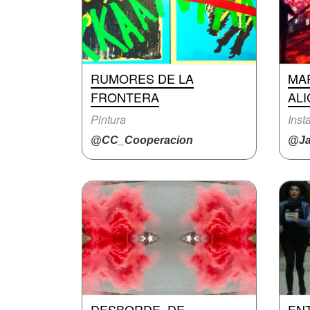
RUMORES DE LA
MA
FRONTERA
ALI
Pintura
Inst
@CC_Cooperacion
@Ja
DESBORDE, DE
EN