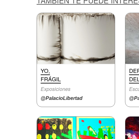
TAMBIÉN TE PUEDE INTER
YO,
DE
FRÁGIL
DE
Exposiciones
Escu
@PalacioLibertad
@Pa