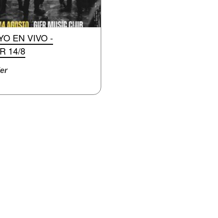
YO EN VIVO -
R 14/8
er