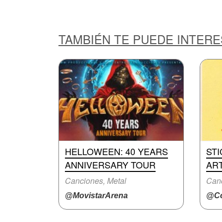
TAMBIÉN TE PUEDE INTER
HELLOWEEN: 40 YEARS
STI
ANNIVERSARY TOUR
AR
Canciones, Metal
Canc
@MovistarArena
@Cc