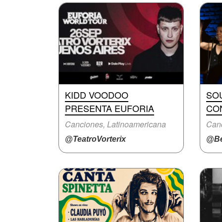
KIDD VOODOO
SOU
PRESENTA EUFORIA
CO
Canciones, Latinoamericana
Canc
@TeatroVorterix
@Be