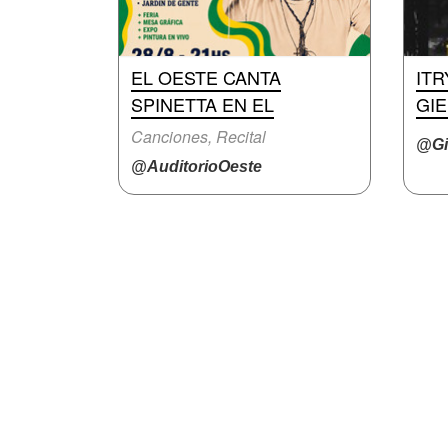
EL OESTE CANTA
ITR
SPINETTA EN EL
GIE
Canciones, Recital
@Gi
@AuditorioOeste