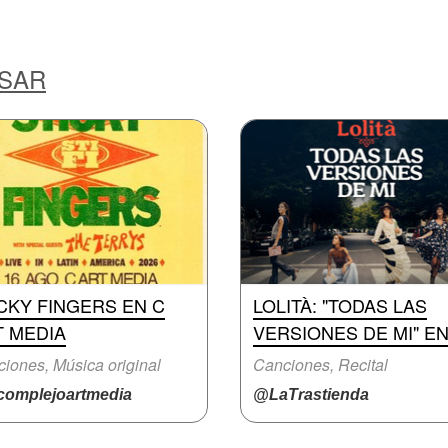
ESAR
CKY FINGERS EN C
LOLITÀ: "TODAS LAS
T MEDIA
VERSIONES DE MI" E
iones, Música original
Canciones, Recital
omplejoartmedia
@LaTrastienda