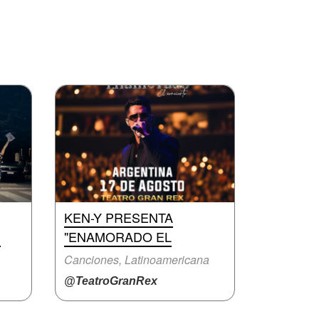
KEN-Y PRESENTA
N
"ENAMORADO EL
Canciones, Latinoamericana
@TeatroGranRex