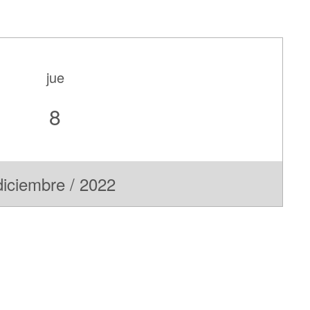
jue
8
diciembre / 2022