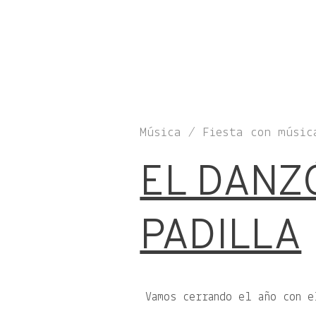
Música / Fiesta con músic
EL DANZ
PADILLA
Vamos cerrando el año con 