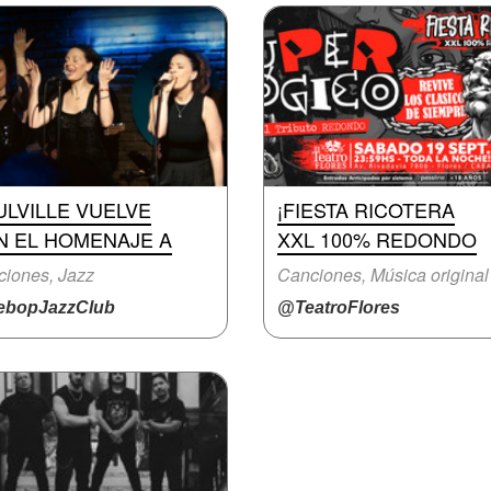
LVILLE VUELVE
¡FIESTA RICOTERA
N EL HOMENAJE A
XXL 100% REDONDO
iones, Jazz
Canciones, Música original
bopJazzClub
@TeatroFlores