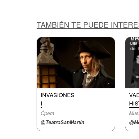
TAMBIÉN TE PUEDE INTER
INVASIONES
VA
I
HIS
Ópera
Musi
@TeatroSanMartin
@Mo