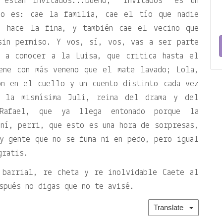
 están invitados...bueno,
invitados
es un
mo es: cae la familia, cae el tío que nadie
e hace la fina, y también cae el vecino que
sin permiso. Y vos, sí, vos, vas a ser parte
s a conocer a la Luisa, que critica hasta el
ene con más veneno que el mate lavado; Lola,
ón en el cuello y un cuento distinto cada vez
o la mismísima Juli, reina del drama y del
 Rafael, que ya llega entonado porque la
ní, perri, que esto es una hora de sorpresas,
y gente que no se fuma ni en pedo, pero igual
gratis.
 barrial, re cheta y re inolvidable Caete al
spués no digas que no te avisé.
Translate