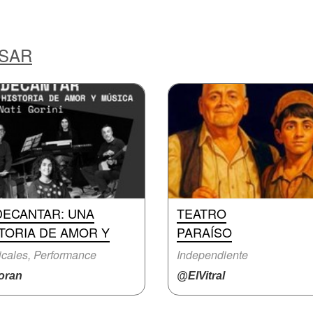
ESAR
DECANTAR: UNA
TEATRO
TORIA DE AMOR Y
PARAÍSO
cales, Performance
Independiente
ran
@ElVitral