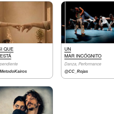
I QUE
UN
 ESTÁ
MAR INCÓGNITO
pendiente
Danza, Performance
MetodoKairos
@CC_Rojas