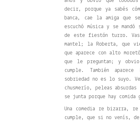
años y obvio que tooodos
decir, porque ya sabés có
banca, cae la amiga que s
escuchó música y se mandó 
de este fiestón turro. Va
mantel; la Roberta, que vi
que aparece con alto moret
que le preguntan; y obvi
cumple. También aparece
sobriedad no es lo suyo. Ve
chusmerío, peleas absurdas 
se junta porque hay comida 
Una comedia re bizarra, re
cumple, que si no venís, de