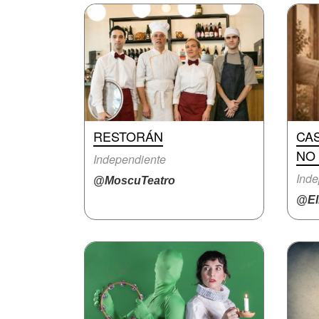
RESTORÁN
CAS
NO
Independiente
Inde
@MoscuTeatro
@El