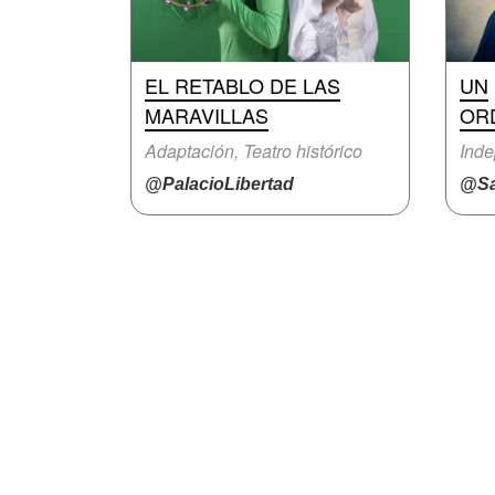
EL RETABLO DE LAS
UN
MARAVILLAS
OR
Adaptación, Teatro histórico
Inde
@PalacioLibertad
@Sa