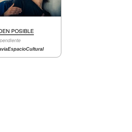
DEN POSIBLE
pendiente
viaEspacioCultural