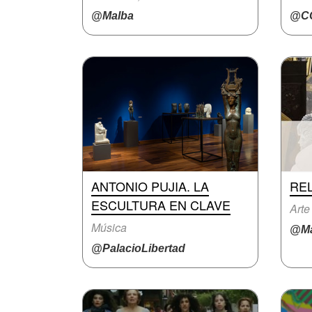
@Malba
@CC
ANTONIO PUJIA. LA
REL
ESCULTURA EN CLAVE
Arte
Música
@Ma
@PalacioLibertad