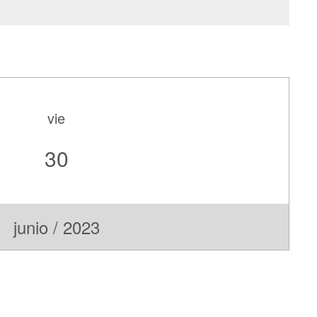
vie
30
junio / 2023