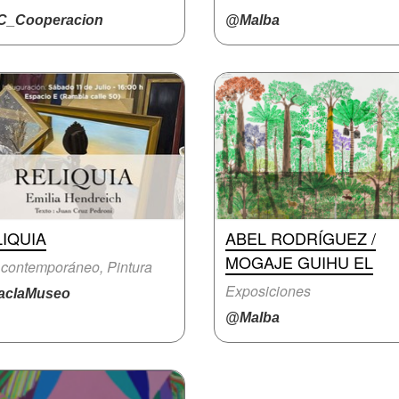
_Cooperacion
@Malba
IQUIA
ABEL RODRÍGUEZ /
MOGAJE GUIHU EL
 contemporáneo, Pintura
Exposiciones
claMuseo
@Malba