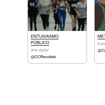
ENTUSIASMO
ME
PÚBLICO
Expo
Arte digital
@Ca
@CCRecoleta