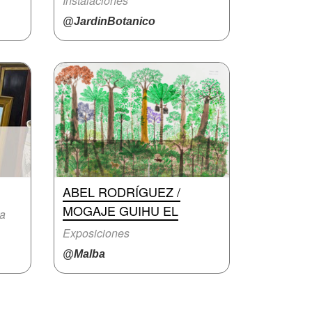
Instalaciones
@JardinBotanico
ABEL RODRÍGUEZ /
MOGAJE GUIHU EL
ra
Exposiciones
@Malba