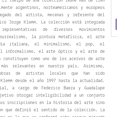
 El cuerpo de una colección reúne más de cien
lmente argentinos, norteamericanos y europeos
egado del artista, mecenas y referente del
ico Jorge Klemm. La colección está integrada
representativas de diversos movimientos
surrealismo, la pintura metafísica, el arte
rdia italiana, el minimalismo, el pop, el
el informalismo, el arte óptico y el arte de
a constituyen como uno de los acervos de arte
 más relevantes en nuestro país. Asimismo,
 obras de artistas locales que han sido
 Klemm desde el año 1997 hasta la actualidad.
rial, a cargo de Federico Baeza y Guadalupe
jetivo otorgar inteligibilidad a un conjunto
us inscripciones en la historia del arte sino
ón que definió el sentido de la colección. La