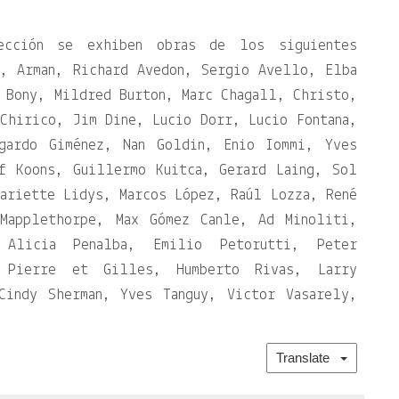
.
cción se exhiben obras de los siguientes
g, Arman, Richard Avedon, Sergio Avello, Elba
 Bony, Mildred Burton, Marc Chagall, Christo,
Chirico, Jim Dine, Lucio Dorr, Lucio Fontana,
dgardo Giménez, Nan Goldin, Enio Iommi, Yves
f Koons, Guillermo Kuitca, Gerard Laing, Sol
ariette Lidys, Marcos López, Raúl Lozza, René
 Mapplethorpe, Max Gómez Canle, Ad Minoliti,
 Alicia Penalba, Emilio Petorutti, Peter
 Pierre et Gilles, Humberto Rivas, Larry
Cindy Sherman, Yves Tanguy, Victor Vasarely,
Translate