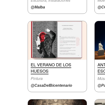
Escultura, Instalaciones
Mue
@Malba
@CC
EL VERANO DE LOS
ANT
HUESOS
ES
Pintura
Mús
@CasaDelBicentenario
@Pa