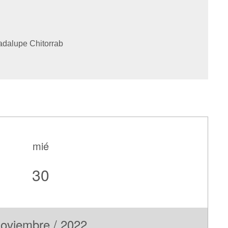
dalupe Chitorrab
mié
30
oviembre / 2022