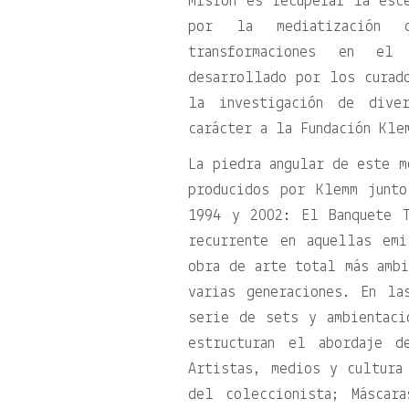
misión es recuperar la esc
por la mediatización 
transformaciones en el
desarrollado por los curad
la investigación de dive
carácter a la Fundación Kle
La piedra angular de este m
producidos por Klemm junt
1994 y 2002: El Banquete T
recurrente en aquellas em
obra de arte total más ambi
varias generaciones. En la
serie de sets y ambientaci
estructuran el abordaje d
Artistas, medios y cultura
del coleccionista; Máscar