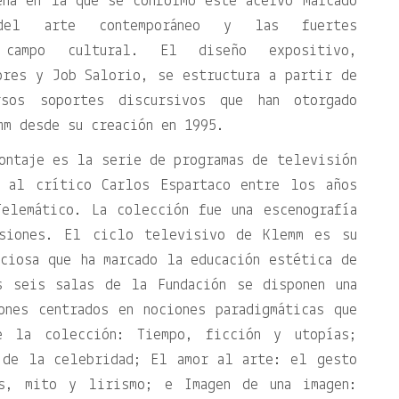
ena en la que se conformó este acervo marcado
del arte contemporáneo y las fuertes
 campo cultural. El diseño expositivo,
ores y Job Salorio, se estructura a partir de
rsos soportes discursivos que han otorgado
mm desde su creación en 1995.
ontaje es la serie de programas de televisión
o al crítico Carlos Espartaco entre los años
elemático. La colección fue una escenografía
isiones. El ciclo televisivo de Klemm es su
ciosa que ha marcado la educación estética de
s seis salas de la Fundación se disponen una
ones centrados en nociones paradigmáticas que
e la colección: Tiempo, ficción y utopías;
 de la celebridad; El amor al arte: el gesto
as, mito y lirismo; e Imagen de una imagen: