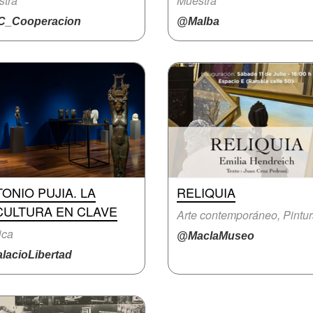
stra
Muestra
_Cooperacion
@Malba
ONIO PUJIA. LA
RELIQUIA
CULTURA EN CLAVE
Arte contemporáneo, Pintu
ica
@MaclaMuseo
lacioLibertad