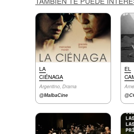
TAMBIÉN TE PUEDE INTER
LA
EL
CIÉNAGA
CA
Argentino, Drama
Ame
@MalbaCine
@CC