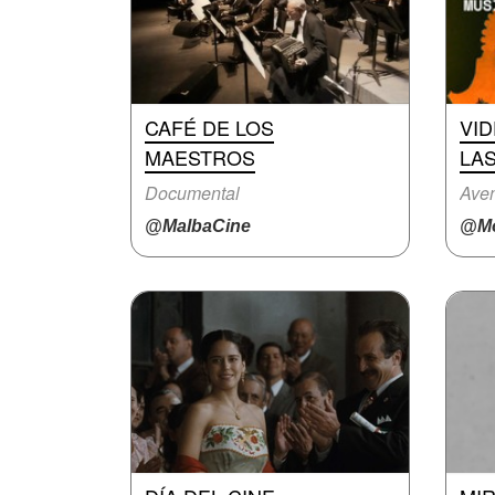
CAFÉ DE LOS
VI
MAESTROS
LAS
Documental
Aven
@MalbaCine
@Mo