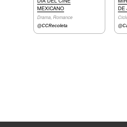
DÍA DEL CINE
MI
MEXICANO
DE
Drama, Romance
Cicl
@CCRecoleta
@Ca