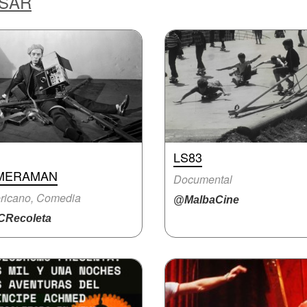
ESAR
LS83
MERAMAN
Documental
ricano, Comedia
@MalbaCine
Recoleta