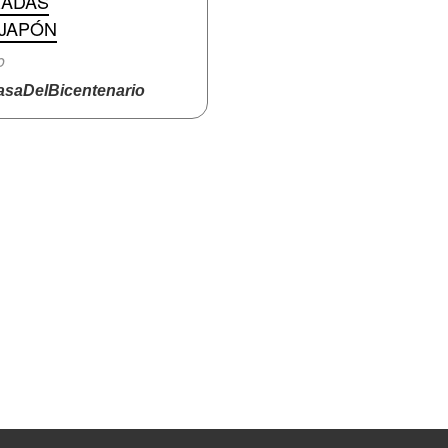
RADAS
 JAPÓN
o
saDelBicentenario