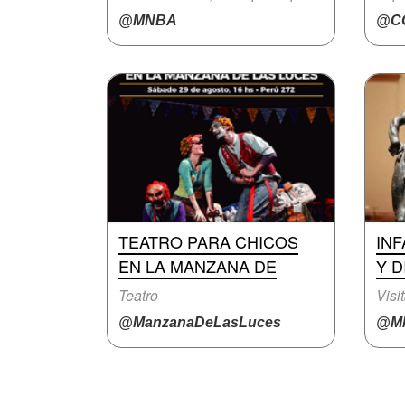
@MNBA
@CC
TEATRO PARA CHICOS
INF
EN LA MANZANA DE
Y D
Teatro
Visi
@ManzanaDeLasLuces
@M