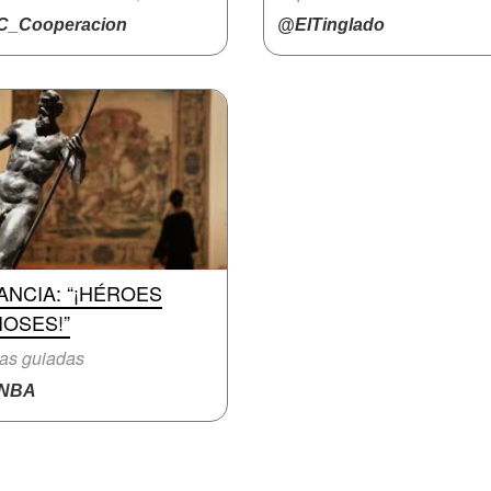
_Cooperacion
@ElTinglado
ANCIA: “¡HÉROES
IOSES!”
tas guiadas
NBA