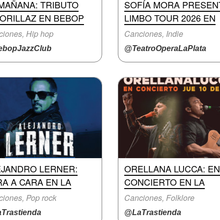
MAÑANA: TRIBUTO
SOFÍA MORA PRESEN
GORILLAZ EN BEBOP
LIMBO TOUR 2026 EN
iones, Hip hop
Canciones, Indie
bopJazzClub
@TeatroOperaLaPlata
EJANDRO LERNER:
ORELLANA LUCCA: EN
A A CARA EN LA
CONCIERTO EN LA
iones, Pop rock
Canciones, Folklore
Trastienda
@LaTrastienda