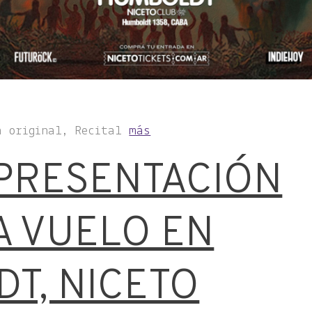
a original, Recital
más
 PRESENTACIÓN
 VUELO EN
T, NICETO