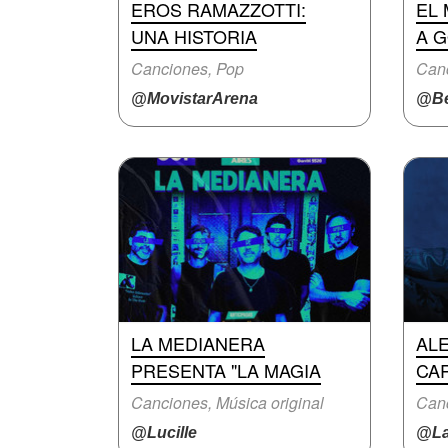
EROS RAMAZZOTTI:
EL 
UNA HISTORIA
A 
Canciones, Pop
Canc
@MovistarArena
@Be
LA MEDIANERA
AL
PRESENTA "LA MAGIA
CAR
Canciones, Música original
Canc
@Lucille
@La