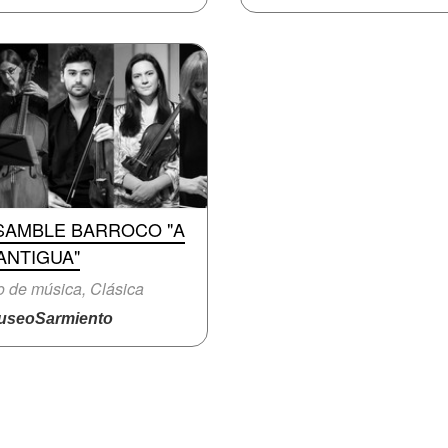
SAMBLE BARROCO "A
ANTIGUA"
o de música, Clásica
seoSarmiento