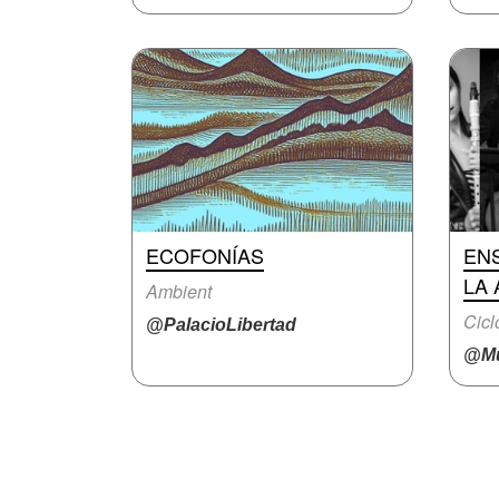
ECOFONÍAS
EN
LA 
Ambient
Cicl
@PalacioLibertad
@Mu