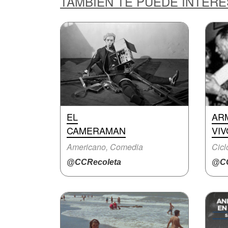
TAMBIÉN TE PUEDE INTER
EL
AR
CAMERAMAN
VIV
Americano, Comedia
Cicl
@CCRecoleta
@CC