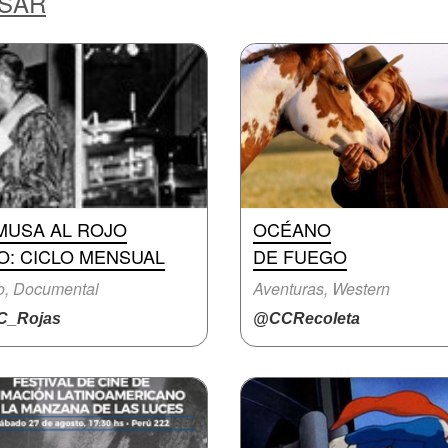
ESAR
MUSA AL ROJO
OCÉANO
O: CICLO MENSUAL
DE FUEGO
o, Documental
Aventuras, Western
_Rojas
@CCRecoleta