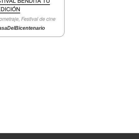
TIVAL BENDITA TÚ
EDICIÓN
ometraje, Festival de cine
saDelBicentenario