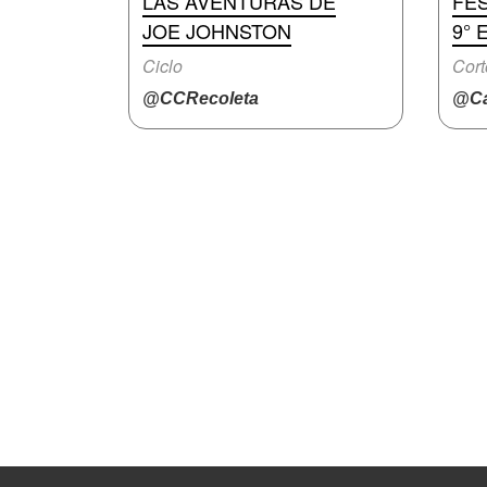
LAS AVENTURAS DE
FES
JOE JOHNSTON
9° 
Ciclo
Cort
@CCRecoleta
@Ca