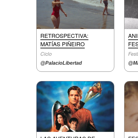
RETROSPECTIVA:
ANI
MATÍAS PIÑEIRO
FES
Ciclo
Fest
@PalacioLibertad
@Ma