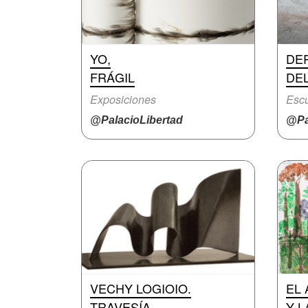
YO,
DE
FRÁGIL
DE
Exposiciones
Escu
@PalacioLibertad
@Pa
VECHY LOGIOIO.
EL 
TRAVESÍA
Y 