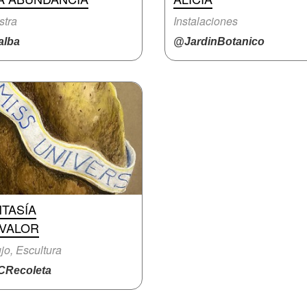
stra
Instalaciones
lba
@JardinBotanico
TASÍA
 VALOR
jo, Escultura
Recoleta