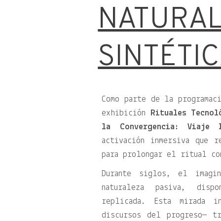
NATURA
SINTÉTI
Como parte de la programac
exhibición
Rituales Tecnol
la Convergencia: Viaje 
activación inmersiva que r
para prolongar el ritual co
Durante siglos, el imagi
naturaleza pasiva, disp
replicada. Esta mirada in
discursos del progreso— tr