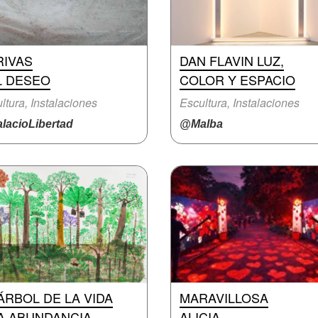
RIVAS
DAN FLAVIN LUZ,
L DESEO
COLOR Y ESPACIO
ltura, Instalaciones
Escultura, Instalaciones
lacioLibertad
@Malba
ÁRBOL DE LA VIDA
MARAVILLOSA
LA ABUNDANCIA
ALICIA