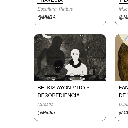
Escultura, Pintura
Mue
@MNBA
@Ma
BELKIS AYÓN MITO Y
FAN
DESOBEDIENCIA
DE
Muestra
Dibu
@Malba
@CC