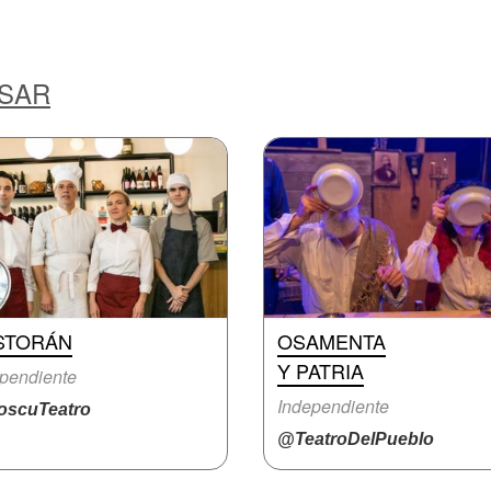
ESAR
STORÁN
OSAMENTA
Y PATRIA
pendiente
Independiente
scuTeatro
@TeatroDelPueblo