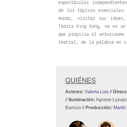
espectáculos independiente
de los tópicos esenciales 
mundo, visitar sus ideas,
Teoría King Kong, no es un
que propicia al entusiasmo
teatral, de la palabra en v
QUIÉNES
Actores:
Valeria Lois
//
Direcc
//
Iluminación:
Agnese Lozup
Barrozo
//
Producción:
Martín