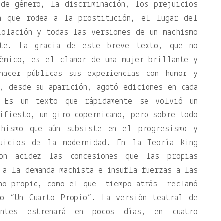
 de género, la discriminación, los prejuicios
ia que rodea a la prostitución, el lugar del
iolación y todas las versiones de un machismo
ste. La gracia de este breve texto, que no
démico, es el clamor de una mujer brillante y
hacer públicas sus experiencias con humor y
, desde su aparición, agotó ediciones en cada
 Es un texto que rápidamente se volvió un
ifiesto, un giro copernicano, pero sobre todo
chismo que aún subsiste en el progresismo y
uicios de la modernidad. En la Teoría King
con acidez las concesiones que las propias
 a la demanda machista e insufla fuerzas a las
no propio, como el que -tiempo atrás- reclamó
co “Un Cuarto Propio”. La versión teatral de
ntes estrenará en pocos días, en cuatro