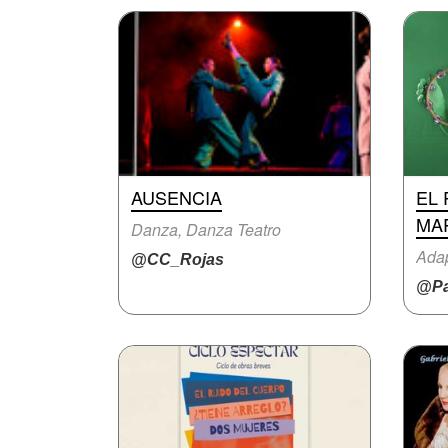
AUSENCIA
EL 
MA
Danza, Danza Teatro
Adap
@CC_Rojas
@Pa