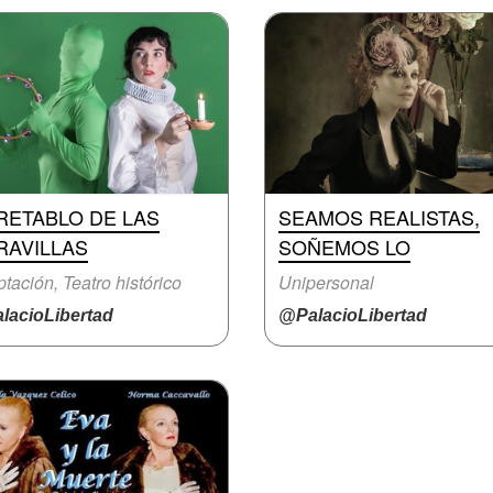
RETABLO DE LAS
SEAMOS REALISTAS,
RAVILLAS
SOÑEMOS LO
tación, Teatro histórico
Unipersonal
lacioLibertad
@PalacioLibertad