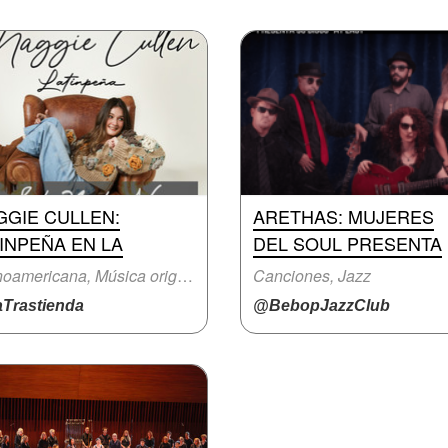
GGIE CULLEN:
ARETHAS: MUJERES
INPEÑA EN LA
DEL SOUL PRESENTA
Latinoamericana, Música original
Canciones, Jazz
Trastienda
@BebopJazzClub