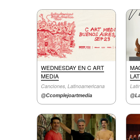
WEDNESDAY EN C ART
MA
MEDIA
LAT
Canciones, Latinoamericana
@Ccomplejoartmedia
@La