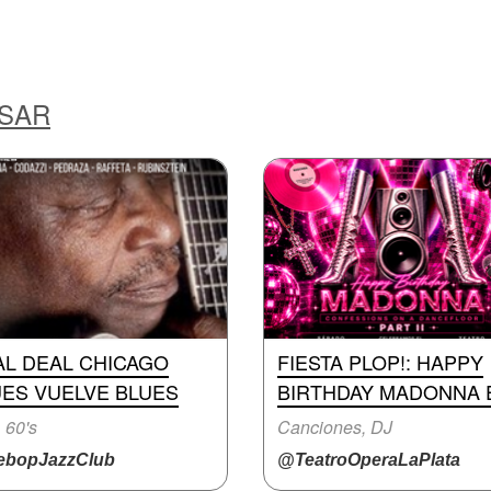
ESAR
AL DEAL CHICAGO
FIESTA PLOP!: HAPPY
UES VUELVE BLUES
BIRTHDAY MADONNA 
, 60's
Canciones, DJ
bopJazzClub
@TeatroOperaLaPlata