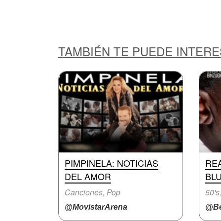
TAMBIÉN TE PUEDE INTER
PIMPINELA: NOTICIAS
RE
DEL AMOR
BL
Canciones, Pop
50's
@MovistarArena
@Be