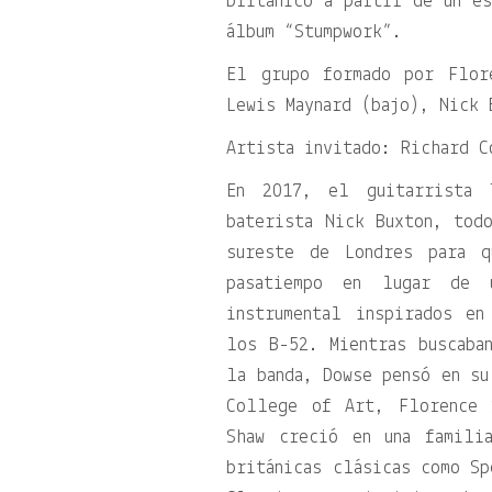
británico a partir de un es
álbum “Stumpwork”.
El grupo formado por Flor
Lewis Maynard (bajo), Nick 
Artista invitado: Richard C
En 2017, el guitarrista 
baterista Nick Buxton, tod
sureste de Londres para q
pasatiempo en lugar de u
instrumental inspirados e
los B-52. Mientras buscaba
la banda, Dowse pensó en su
College of Art, Florence 
Shaw creció en una famili
británicas clásicas como Sp