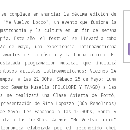
 se complace en anunciar la décima edición de
no
Me Vuelvo Locro
, un evento que fusiona la
gastronomía y la cultura en un fin de semana
gría. Este año, el festival se llevará a cabo
7 de mayo, una experiencia latinoamericana
s amantes de la música y la buena comida. El
estacada programación musical que incluirá
entosos artistas latinoamericanos: Viernes 24
empos, a las 22:00hs. Sábado 25 de Mayo: Luma
 por Samanta Musella (FOLCLORE Y TANGO) a las
a se realizará una Clase Abierta de Forró,
 presentación de Rita Lopazzo (Dúo Remolinos)
de Mayo: Les Fandango a las 12:30hs, Bonzi y
mahla a las 16:30hs. Además
Me Vuelvo Locro
stronómica elaborada por el reconocido chef