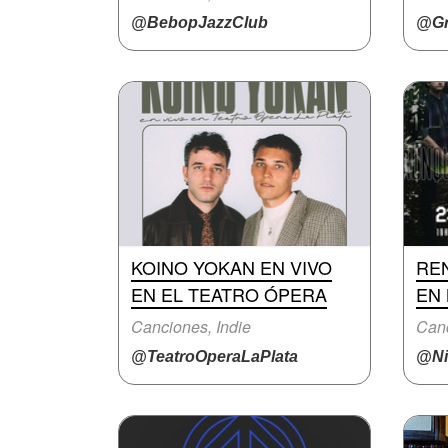
@BebopJazzClub
@Gr
KOINO YOKAN EN VIVO
RE
EN EL TEATRO ÓPERA
EN 
Canciones, Indie
Canc
@TeatroOperaLaPlata
@Ni