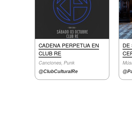
CADENA PERPETUA EN
DE
CLUB RE
CE
Canciones, Punk
Mús
@ClubCulturalRe
@Pa