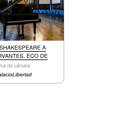
 SHAKESPEARE A
RVANTES. ECO DE
ica de cámara
lacioLibertad