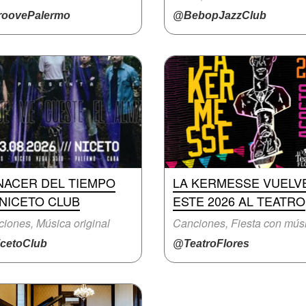
oovePalermo
@BebopJazzClub
NACER DEL TIEMPO
LA KERMESSE VUELV
NICETO CLUB
ESTE 2026 AL TEATRO
iones, Música original
cetoClub
@TeatroFlores