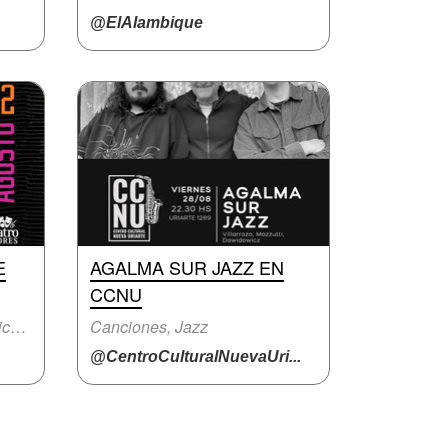
@ElAlambique
E
AGALMA SUR JAZZ EN
CCNU
Canciones, Fiesta con música en vivo
Canciones, Jazz
@CentroCulturalNuevaUri...