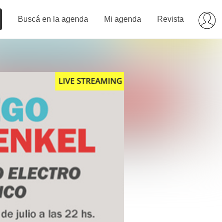
Buscá en la agenda
Mi agenda
Revista