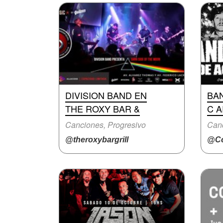
DIVISION BAND EN
BA
THE ROXY BAR &
C A
Canciones, Progresivo
Canc
@theroxybargrill
@Cc