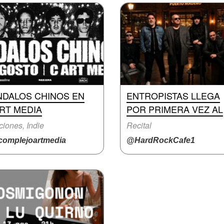
NDALOS CHINOS EN
ENTROPISTAS LLEGA
RT MEDIA
POR PRIMERA VEZ AL
iones, Indie
Recital
omplejoartmedia
@HardRockCafe1