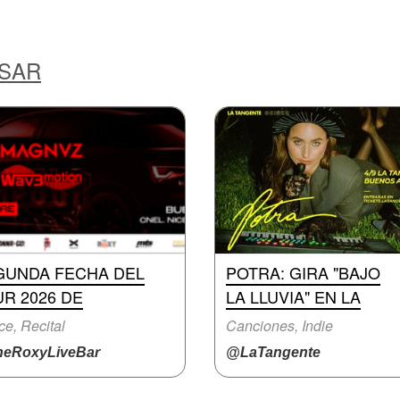
ESAR
GUNDA FECHA DEL
POTRA: GIRA "BAJO
R 2026 DE
LA LLUVIA" EN LA
e, Recital
Canciones, Indie
eRoxyLiveBar
@LaTangente