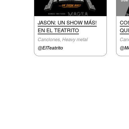
JASON: UN SHOW MÁS!
CO
EN EL TEATRITO
QU
Canciones, Heavy metal
Canc
@ElTeatrito
@Mo