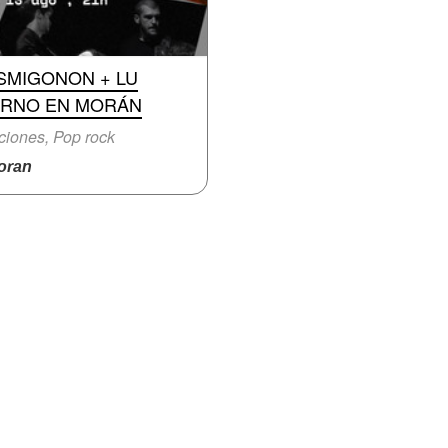
SMIGONON + LU
IRNO EN MORÁN
iones, Pop rock
ran