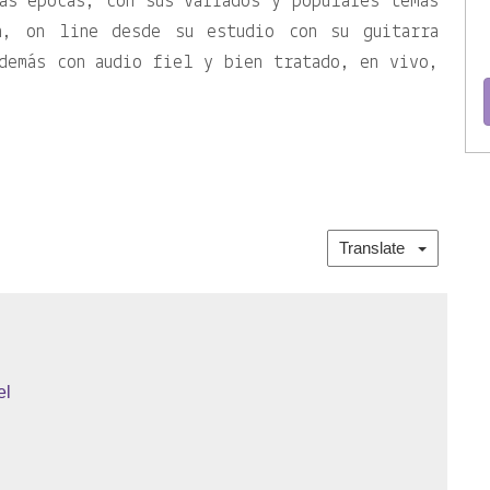
as épocas, con sus variados y populares temas
a, on line desde su estudio con su guitarra
demás con audio fiel y bien tratado, en vivo,
.
Translate
el