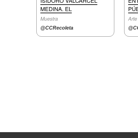
ISIDORO VALCÁRCEL
EN
MEDINA. EL
PÚ
Muestra
Arte 
@CCRecoleta
@CC