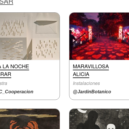
ESAR
A LA NOCHE
MARAVILLOSA
ORAR
ALICIA
stra
Instalaciones
_Cooperacion
@JardinBotanico