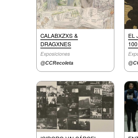
CALABXZXS &
EL
DRAGXNES
10
Exposiciones
Expo
@CCRecoleta
@CC