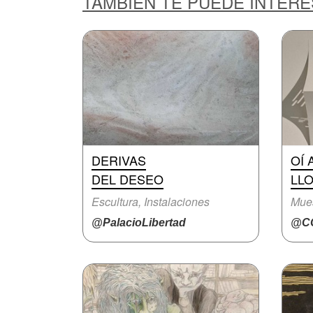
TAMBIÉN TE PUEDE INTER
DERIVAS
OÍ 
DEL DESEO
LL
Escultura, Instalaciones
Mue
@PalacioLibertad
@CC