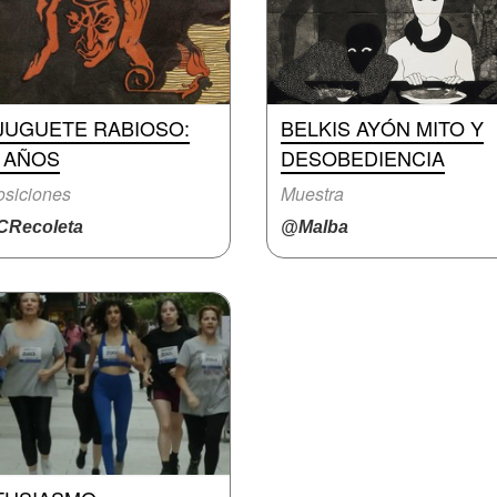
 JUGUETE RABIOSO:
BELKIS AYÓN MITO Y
0 AÑOS
DESOBEDIENCIA
siciones
Muestra
Recoleta
@Malba