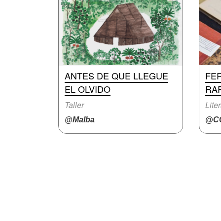
ANTES DE QUE LLEGUE
FER
EL OLVIDO
RA
Taller
Lite
@Malba
@CC