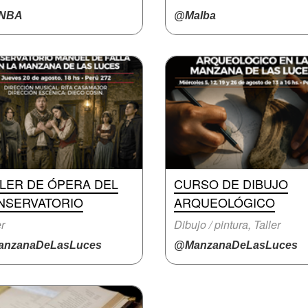
NBA
@Malba
LLER DE ÓPERA DEL
CURSO DE DIBUJO
NSERVATORIO
ARQUEOLÓGICO
er
Dibujo / pintura, Taller
nzanaDeLasLuces
@ManzanaDeLasLuces