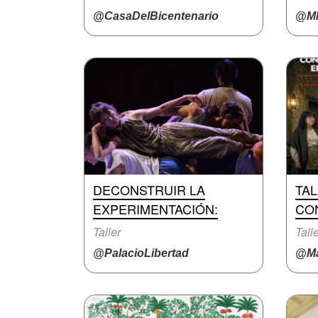
@CasaDelBicentenario
@M
DECONSTRUIR LA
TA
EXPERIMENTACIÓN:
CO
Taller
Tall
@PalacioLibertad
@Ma