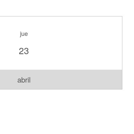
jue
23
abril