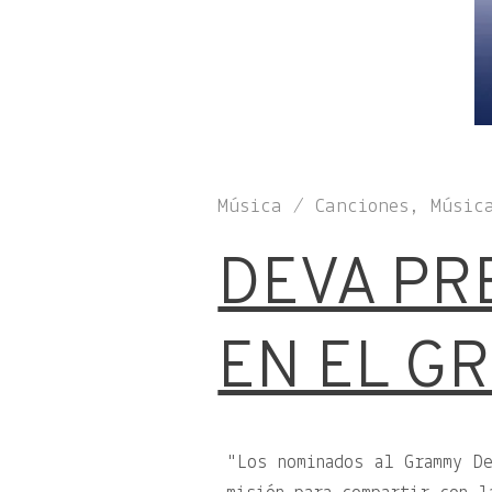
Música / Canciones, Músic
DEVA PR
EN EL G
"Los nominados al Grammy De