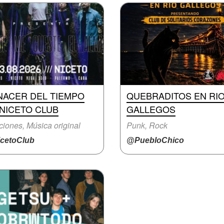
NACER DEL TIEMPO
QUEBRADITOS EN RI
NICETO CLUB
GALLEGOS
iones, Música original
Punk, Rock
cetoClub
@PuebloChico