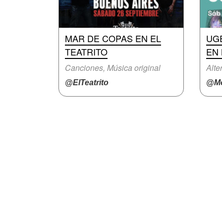
MAR DE COPAS EN EL
UG
TEATRITO
EN
Canciones, Música original
Alte
@ElTeatrito
@Mo