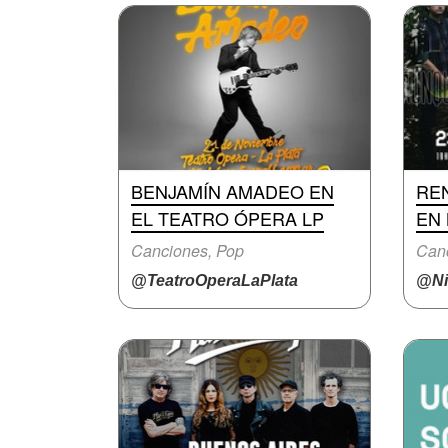
BENJAMÍN AMADEO EN
RE
EL TEATRO ÓPERA LP
EN 
Canciones, Pop
Canc
@TeatroOperaLaPlata
@Ni