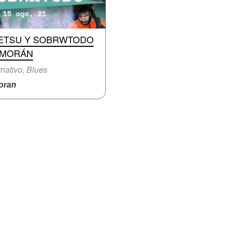
ETSU Y SOBRWTODO
 MORÁN
rnativo, Blues
ran