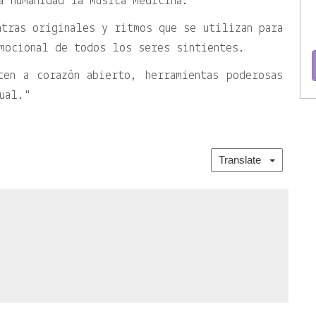
a humanidad la música medicina.
ntras originales y ritmos que se utilizan para
mocional de todos los seres sintientes.
ten a corazón abierto, herramientas poderosas
ual."
Translate