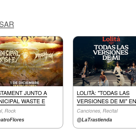
ESAR
STAMENT JUNTO A
LOLITÀ: "TODAS LAS
ICIPAL WASTE E
VERSIONES DE MI" E
l, Rock
Canciones, Recital
atroFlores
@LaTrastienda