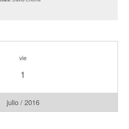
vie
1
julio / 2016