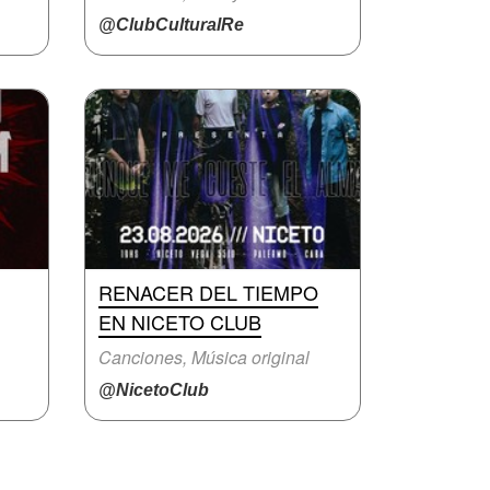
@ClubCulturalRe
RENACER DEL TIEMPO
EN NICETO CLUB
Canciones, Música original
@NicetoClub