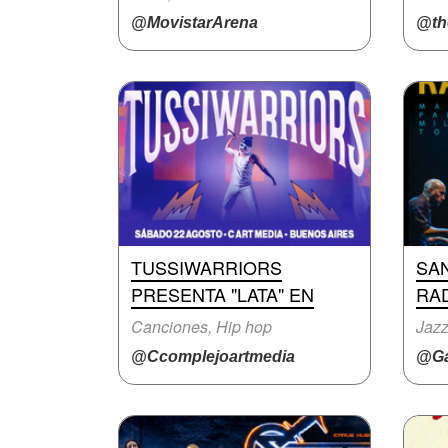
@MovistarArena
@the
TUSSIWARRIORS
SAN
PRESENTA "LATA" EN
RAD
Canciones, Hip hop
Jazz
@Ccomplejoartmedia
@Ga