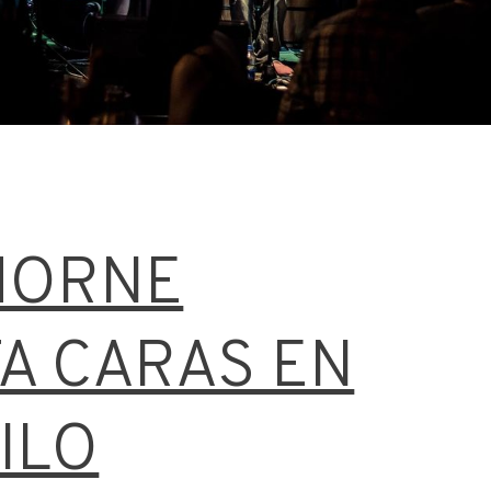
HORNE
A CARAS EN
ILO