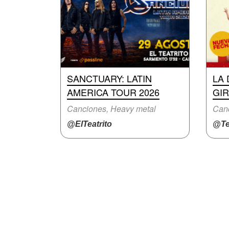
SANCTUARY: LATIN
LA 
AMERICA TOUR 2026
GIR
Canciones, Heavy metal
Can
@ElTeatrito
@Te