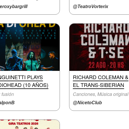
roxybargrill
@TeatroVorterix
GUINETTI PLAYS
RICHARD COLEMAN &
IOHEAD (10 AÑOS)
EL TRANS-SIBERIAN
 fusión
Canciones, Música original
lponB
@NicetoClub