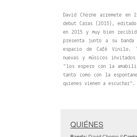
David Chorne arremete en 
debut Caras (2015), editado
en 2015 y muy bien recibi
presenta junto a su banda
espacio de Café Vinilo. T
nuevas y músicos invitado
los espero con la amabili
tanto como con la espontan
quienes vienen a escuchar
.
QUIÉNES
Banda:
David Chorne
//
Canta