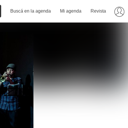
Buscá en la agenda
Mi agenda
Revista