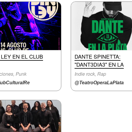
 LEY EN EL CLUB
DANTE SPINETTA:
"DANT3DIA3" EN LA
ciones, Punk
Indie rock, Rap
ubCulturalRe
@TeatroOperaLaPlata