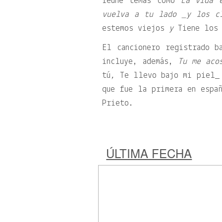
reúne temas como
La vida 
vuelva a tu lado _y los c
estemos viejos
y
Tiene los 
El cancionero registrado b
incluye, además,
Tu me aco
tú
,
Te llevo bajo mi piel_ 
que fue la primera en espa
Prieto.
ÚLTIMA FECHA