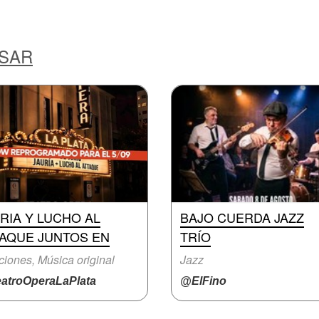
ESAR
RIA Y LUCHO AL
BAJO CUERDA JAZZ
TAQUE JUNTOS EN
TRÍO
iones, Música original
Jazz
atroOperaLaPlata
@ElFino