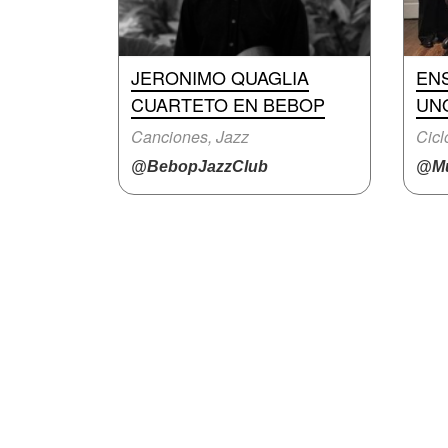
JERONIMO QUAGLIA
EN
CUARTETO EN BEBOP
UN
Canciones, Jazz
Cicl
@BebopJazzClub
@Mu