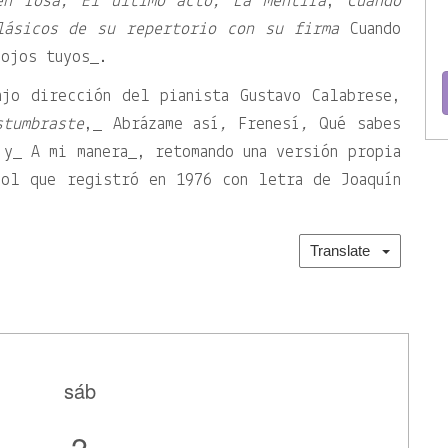
en rosa, El último acto, La mentira
,
Cuando
lásicos de su repertorio con su firma
Cuando
ojos tuyos_.
ajo dirección del pianista Gustavo Calabrese,
stumbraste
,_ Abrázame así
,
Frenesí
,
Qué sabes
y_ A mi manera_, retomando una versión propia
ñol que registró en 1976 con letra de Joaquín
Translate
sáb
2