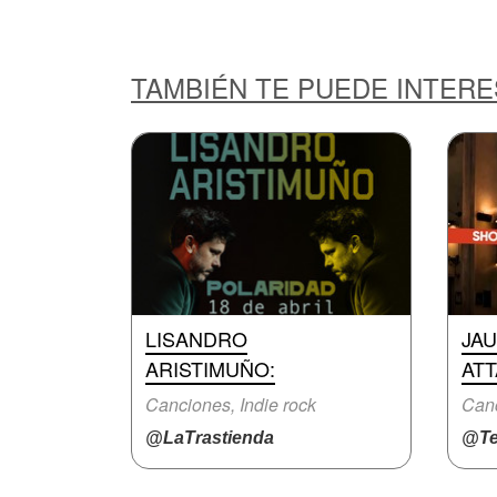
TAMBIÉN TE PUEDE INTER
LISANDRO
JAU
ARISTIMUÑO:
AT
Canciones, Indie rock
Canc
@LaTrastienda
@Te