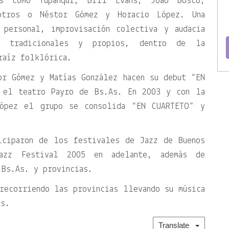
es como Yupanqui, Bill Evans, Joao Bosco,
otros o Néstor Gómez y Horacio López. Una
 personal, improvisación colectiva y audacia
as tradicionales y propios, dentro de la
raíz folklórica.
r Gómez y Matías González hacen su debut “EN
 el teatro Payro de Bs.As. En 2003 y con la
López el grupo se consolida “EN CUARTETO” y
iciparon de los festivales de Jazz de Buenos
azz Festival 2005 en adelante, además de
 Bs.As. y provincias.
recorriendo las provincias llevando su música
es.
Translate