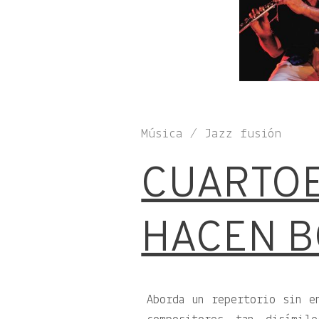
Música / Jazz fusión
CUARTO
HACEN B
Aborda un repertorio sin e