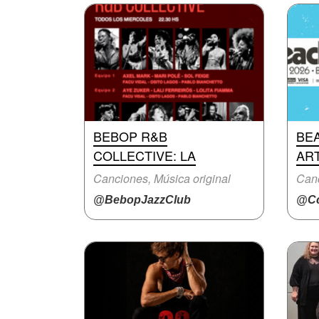
BEBOP R&B
BEA
COLLECTIVE: LA
AR
Canciones, Música original
Can
@BebopJazzClub
@Cc