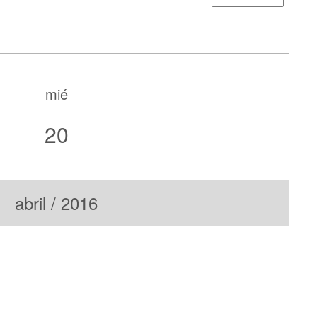
mié
20
abril / 2016