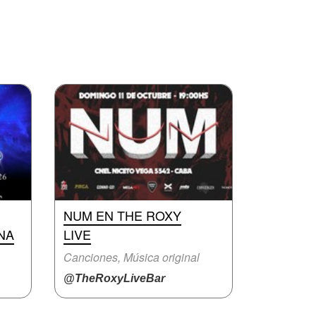
NUM EN THE ROXY
NA
LIVE
Canciones, Música original
@TheRoxyLiveBar