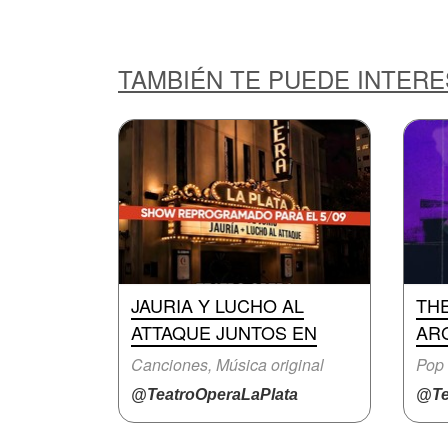
TAMBIÉN TE PUEDE INTER
JAURIA Y LUCHO AL
TH
ATTAQUE JUNTOS EN
AR
Canciones, Música original
Pop 
@TeatroOperaLaPlata
@Te