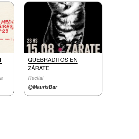
T
QUEBRADITOS EN
ZÁRATE
na
Recital
@MaurisBar