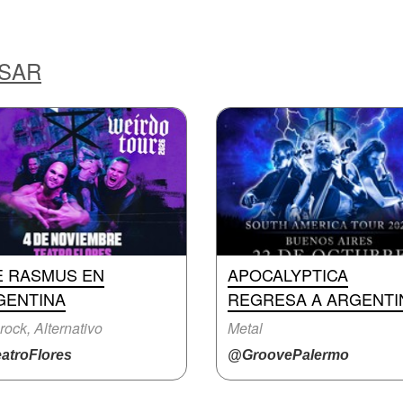
ESAR
E RASMUS EN
APOCALYPTICA
GENTINA
REGRESA A ARGENTI
rock, Alternativo
Metal
atroFlores
@GroovePalermo