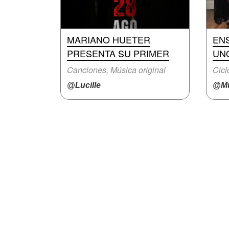
MARIANO HUETER
EN
PRESENTA SU PRIMER
UN
Canciones, Música original
Cicl
@Lucille
@Mu